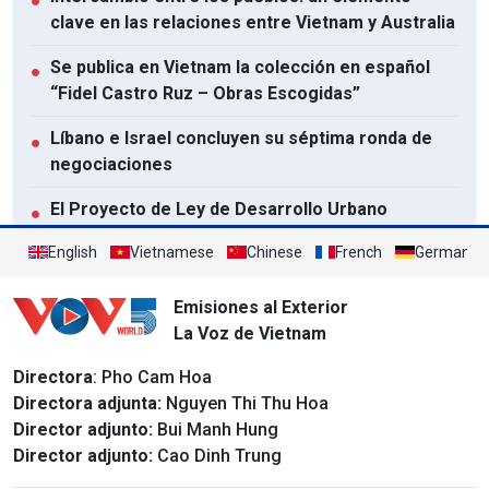
●
clave en las relaciones entre Vietnam y Australia
Se publica en Vietnam la colección en español
●
“Fidel Castro Ruz – Obras Escogidas”
Líbano e Israel concluyen su séptima ronda de
●
negociaciones
El Proyecto de Ley de Desarrollo Urbano
●
establece un régimen especial y excepcional
English
Vietnamese
Chinese
French
German
para Ciudad Ho Chi Minh
Ver todo
Emisiones al Exterior
La Voz de Vietnam
Directora
: Pho Cam Hoa
Directora adjunta:
Nguyen Thi Thu Hoa
Director adjunto:
Bui Manh Hung
Director adjunto:
Cao Dinh Trung