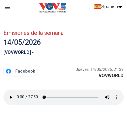
Nhảy đến nội dung
Spanish
Menu trang chủ tiếng Tây Ban Nha
Menu phụ tiếng Tây ban nha
Emisiones de la semana
14/05/2026
[VOVWORLD] -
Jueves, 14/05/2026, 21:39
Facebook
VOVWORLD