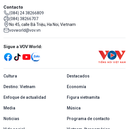
Contacto
(084) 24 38266809
(084) 38266707
No 45, calle Bà Triệu, Ha Noi, Vietnam
vovworld@vov.vn
Mạng xã hội
Sigue a VOV World:
menu footer tiếng Tây ban nha
Cultura
Destacados
Destino: Vietnam
Economía
Enfoque de actualidad
Figura vietnamita
Media
Música
Noticias
Programa de contacto