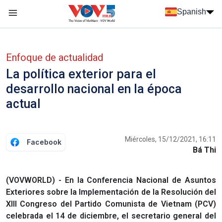
Nhảy đến nội dung
Spanish
Menu trang chủ tiếng Tây Ban Nha
Menu phụ tiếng Tây ban nha
Enfoque de actualidad
La política exterior para el
desarrollo nacional en la época
actual
Miércoles, 15/12/2021, 16:11
Facebook
Bá Thi
(VOVWORLD) - En la Conferencia Nacional de Asuntos
Exteriores sobre la Implementación de la Resolución del
XIII Congreso del Partido Comunista de Vietnam (PCV)
celebrada el 14 de diciembre, el secretario general del