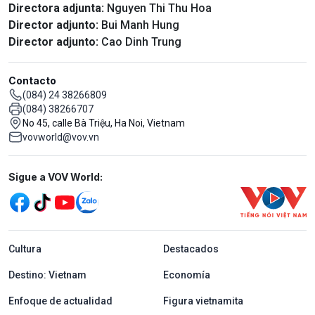
Directora adjunta:
Nguyen Thi Thu Hoa
Director adjunto:
Bui Manh Hung
Director adjunto:
Cao Dinh Trung
Contacto
(084) 24 38266809
(084) 38266707
No 45, calle Bà Triệu, Ha Noi, Vietnam
vovworld@vov.vn
Mạng xã hội
Sigue a VOV World:
menu footer tiếng Tây ban nha
Cultura
Destacados
Destino: Vietnam
Economía
Enfoque de actualidad
Figura vietnamita