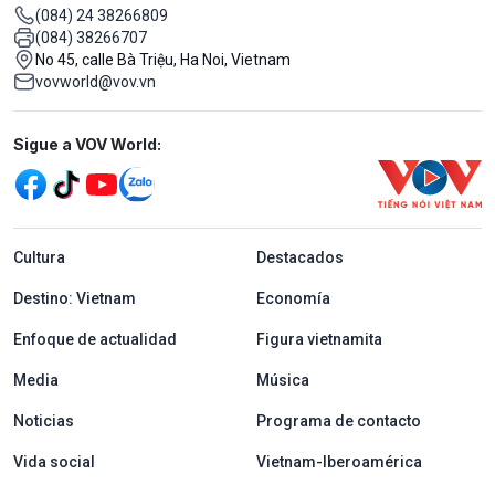
(084) 24 38266809
(084) 38266707
No 45, calle Bà Triệu, Ha Noi, Vietnam
vovworld@vov.vn
Mạng xã hội
Sigue a VOV World:
menu footer tiếng Tây ban nha
Cultura
Destacados
Destino: Vietnam
Economía
Enfoque de actualidad
Figura vietnamita
Media
Música
Noticias
Programa de contacto
Vida social
Vietnam-Iberoamérica