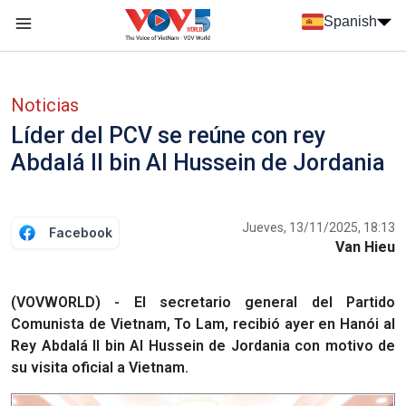
Nhảy đến nội dung
Spanish
Menu trang chủ tiếng Tây Ban Nha
Menu phụ tiếng Tây ban nha
Noticias
Líder del PCV se reúne con rey
Abdalá II bin Al Hussein de Jordania
Jueves, 13/11/2025, 18:13
Facebook
Van Hieu
(VOVWORLD) - El secretario general del Partido
Comunista de Vietnam, To Lam, recibió ayer en Hanói al
Rey Abdalá II bin Al Hussein de Jordania con motivo de
su visita oficial a Vietnam.