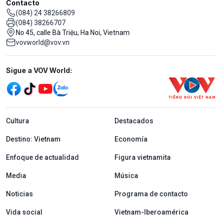
Contacto
(084) 24 38266809
(084) 38266707
No 45, calle Bà Triệu, Ha Noi, Vietnam
vovworld@vov.vn
Mạng xã hội
Sigue a VOV World:
menu footer tiếng Tây ban nha
Cultura
Destacados
Destino: Vietnam
Economía
Enfoque de actualidad
Figura vietnamita
Media
Música
Noticias
Programa de contacto
Vida social
Vietnam-Iberoamérica