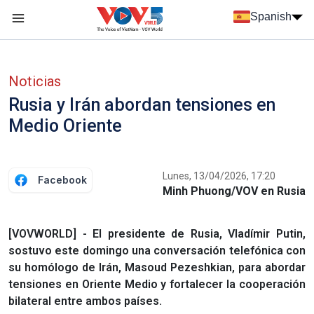
Nhảy đến nội dung
Spanish
Menu trang chủ tiếng Tây Ban Nha
Menu phụ tiếng Tây ban nha
Noticias
Rusia y Irán abordan tensiones en
Medio Oriente
Lunes, 13/04/2026, 17:20
Facebook
Minh Phuong/VOV en Rusia
[VOVWORLD] - El presidente de Rusia, Vladímir Putin,
sostuvo este domingo una conversación telefónica con
su homólogo de Irán, Masoud Pezeshkian, para abordar
tensiones en Oriente Medio y fortalecer la cooperación
bilateral entre ambos países.