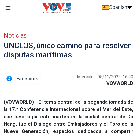
Nhảy đến nội dung
Spanish
Menu trang chủ tiếng Tây Ban Nha
Menu phụ tiếng Tây ban nha
Noticias
UNCLOS, único camino para resolver
disputas marítimas
Miércoles, 05/11/2025, 16:40
Facebook
VOVWORLD
(VOVWORLD) - El tema central de la segunda jornada de
la 17.ª Conferencia Internacional sobre el Mar del Este,
que tuvo lugar este martes en la ciudad central de Da
Nang, fue el Diálogo entre Embajadores y el Foro de la
Nueva Generación, espacios dedicados a compartir