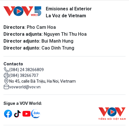
Emisiones al Exterior
La Voz de Vietnam
Directora
: Pho Cam Hoa
Directora adjunta:
Nguyen Thi Thu Hoa
Director adjunto:
Bui Manh Hung
Director adjunto:
Cao Dinh Trung
Contacto
(084) 24 38266809
(084) 38266707
No 45, calle Bà Triệu, Ha Noi, Vietnam
vovworld@vov.vn
Mạng xã hội
Sigue a VOV World: