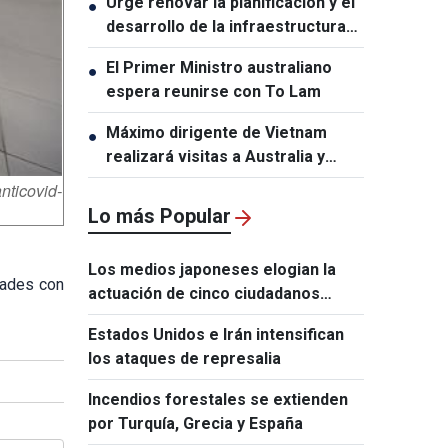
Urge renovar la planificación y el
●
aniversario de las relaciones
desarrollo de la infraestructura
Vietnam-Tailandia
en Vietnam
El Primer Ministro australiano
●
espera reunirse con To Lam
Máximo dirigente de Vietnam
●
realizará visitas a Australia y
Nueva Zelanda
nticovid-
Lo más Popular
Los medios japoneses elogian la
dades con
actuación de cinco ciudadanos
vietnamitas tras el terremoto de
Estados Unidos e Irán intensifican
Kumamoto
los ataques de represalia
Incendios forestales se extienden
por Turquía, Grecia y España