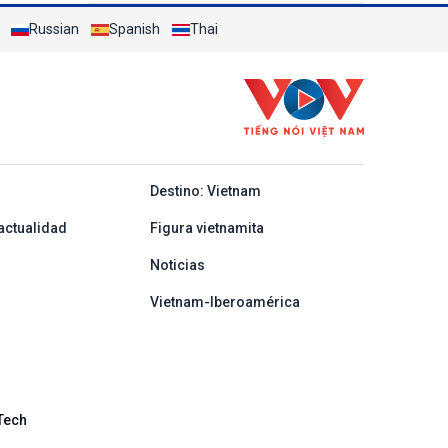
solicitantes de visado de 50 países
Russian
Spanish
Thai
y ban nha
Destino: Vietnam
actualidad
Figura vietnamita
Noticias
Vietnam-Iberoamérica
Tech