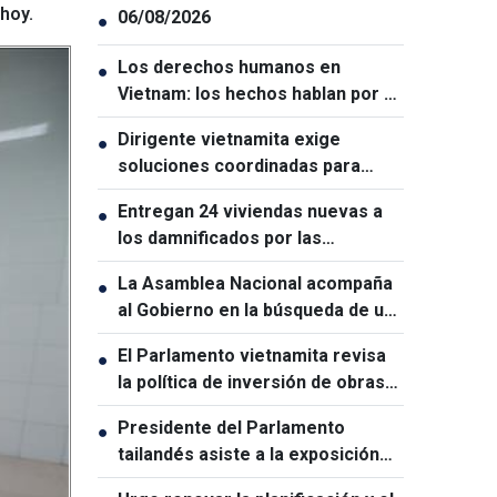
hoy.
06/08/2026
●
Los derechos humanos en
●
Vietnam: los hechos hablan por sí
solos
Dirigente vietnamita exige
●
soluciones coordinadas para
garantizar la ciberseguridad
Entregan 24 viviendas nuevas a
●
los damnificados por las
inundaciones en Lai Chau
La Asamblea Nacional acompaña
●
al Gobierno en la búsqueda de un
crecimiento de dos dígitos
El Parlamento vietnamita revisa
●
la política de inversión de obras
estratégicas nacionales
Presidente del Parlamento
●
tailandés asiste a la exposición
conmemorativa del 50.º