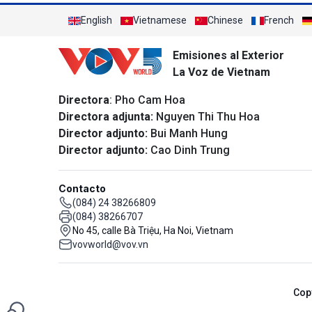
English
Vietnamese
Chinese
French
Emisiones al Exterior
La Voz de Vietnam
Directora
: Pho Cam Hoa
Directora adjunta:
Nguyen Thi Thu Hoa
Director adjunto:
Bui Manh Hung
Director adjunto:
Cao Dinh Trung
Contacto
(084) 24 38266809
(084) 38266707
No 45, calle Bà Triệu, Ha Noi, Vietnam
vovworld@vov.vn
Cop