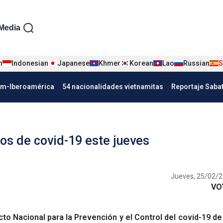
iện tiếng Tây ban nha
Media
n
Indonesian
Japanese
Khmer
Korean
Lao
Russian
S
Nha
am-Iberoamérica
54 nacionalidades vietnamitas
Reportaje Saba
os de covid-19 este jueves
Jueves, 25/02/2
VO
to Nacional para la Prevención y el Control del covid-19 d