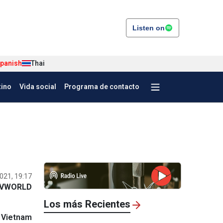
Listen on
panish
Thai
tino
Vida social
Programa de contacto
021, 19:17
VWORLD
Los más Recientes
e Vietnam