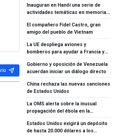
Inauguran en Hanói una serie de
actividades temáticas en memoria
de Ho Chi Minh y Fidel Castro
El compañero Fidel Castro, gran
amigo del pueblo de Vietnam
La UE despliega aviones y
bomberos para ayudar a Francia y
España a combatir los incendios
Gobierno y oposición de Venezuela
forestales
rio
acuerdan iniciar un diálogo directo
China rechaza las nuevas sanciones
de Estados Unidos
La OMS alerta sobre la inusual
propagación del ébola en la
República Democrática del Congo
Estados Unidos exigirá un depósito
de hasta 20.000 dólares a los