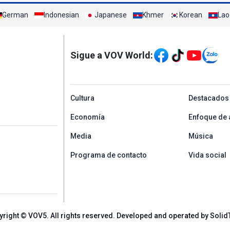
German
Indonesian
Japanese
Khmer
Korean
Lao
Mạng xã hội
Sigue a VOV World:
menu footer tiếng Tâ
Cultura
Destacados
Economía
Enfoque de 
Media
Música
Programa de contacto
Vida social
yright © VOV5. All rights reserved. Developed and operated by Solid