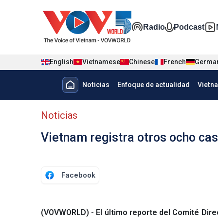
Nhảy đến nội dung
Đa phương t
Radio
Podcast
English
Vietnamese
Chinese
French
Germa
Menu trang chủ tiếng Tây Ban 
Noticias
Enfoque de actualidad
Vietn
Menu phụ tiếng Tây ban nha
Noticias
Vietnam registra otros ocho cas
Facebook
(VOVWORLD) - El último reporte del Comité Direc