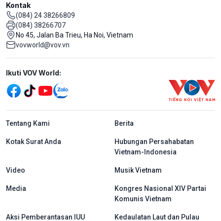
Kontak
(084) 24 38266809
(084) 38266707
No 45, Jalan Ba Trieu, Ha Noi, Vietnam
vovworld@vov.vn
Mạng xã hội
Ikuti VOV World:
menu footer tiếng Indo
Tentang Kami
Berita
Kotak Surat Anda
Hubungan Persahabatan
Vietnam-Indonesia
Video
Musik Vietnam
Media
Kongres Nasional XIV Partai
Komunis Vietnam
Aksi Pemberantasan IUU
Kedaulatan Laut dan Pulau