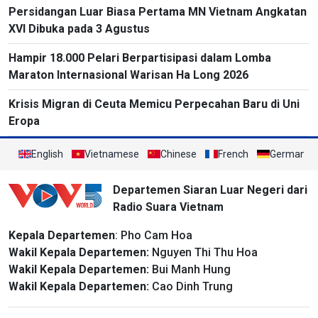
Persidangan Luar Biasa Pertama MN Vietnam Angkatan
yang Substansial sebagai Tolok Ukur
XVI Dibuka pada 3 Agustus
Hampir 18.000 Pelari Berpartisipasi dalam Lomba
Maraton Internasional Warisan Ha Long 2026
Krisis Migran di Ceuta Memicu Perpecahan Baru di Uni
Eropa
English
Vietnamese
Chinese
French
German
Departemen Siaran Luar Negeri dari
Radio Suara Vietnam
Kepala Departemen
: Pho Cam Hoa
Wakil Kepala Departemen:
Nguyen Thi Thu Hoa
Wakil Kepala Departemen:
Bui Manh Hung
Wakil Kepala Departemen:
Cao Dinh Trung