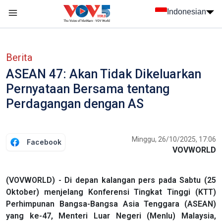
Nhảy đến nội dung
Indonesian
menu trang chủ tiếng Indo
menu phụ tiếng Indo
Berita
ASEAN 47: Akan Tidak Dikeluarkan
Pernyataan Bersama tentang
Perdagangan dengan AS
Minggu, 26/10/2025, 17:06
Facebook
VOVWORLD
(VOVWORLD) - Di depan kalangan pers pada Sabtu (25
Oktober) menjelang Konferensi Tingkat Tinggi (KTT)
Perhimpunan Bangsa-Bangsa Asia Tenggara (ASEAN)
yang ke-47, Menteri Luar Negeri (Menlu) Malaysia,