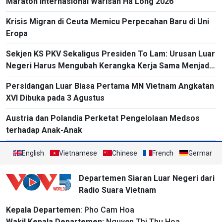
Maraton Internasional Warisan Ha Long 2026
Krisis Migran di Ceuta Memicu Perpecahan Baru di Uni
Eropa
Sekjen KS PKV Sekaligus Presiden To Lam: Urusan Luar
Negeri Harus Mengubah Kerangka Kerja Sama Menjadi
Proyek-Proyek Konkret dan Menganggap Efektivitas
Persidangan Luar Biasa Pertama MN Vietnam Angkatan
yang Substansial sebagai Tolok Ukur
XVI Dibuka pada 3 Agustus
Austria dan Polandia Perketat Pengelolaan Medsos
terhadap Anak-Anak
English
Vietnamese
Chinese
French
German
Departemen Siaran Luar Negeri dari
Radio Suara Vietnam
Kepala Departemen
: Pho Cam Hoa
Wakil Kepala Departemen:
Nguyen Thi Thu Hoa