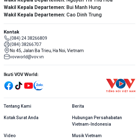
Wakil Kepala Departemen:
Bui Manh Hung
Wakil Kepala Departemen:
Cao Dinh Trung
Kontak
(084) 24 38266809
(084) 38266707
No 45, Jalan Ba Trieu, Ha Noi, Vietnam
vovworld@vov.vn
Mạng xã hội
Ikuti VOV World:
menu footer tiếng Indo
Tentang Kami
Berita
Kotak Surat Anda
Hubungan Persahabatan
Vietnam-Indonesia
Video
Musik Vietnam