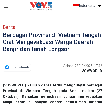
Nhảy đến nội dung
Indonesian
menu trang chủ tiếng Indo
menu phụ tiếng Indo
Berita
Berbagai Provinsi di Vietnam Tengah
Giat Mengevakuasi Warga Daerah
Banjir dan Tanah Longsor
Selasa, 28/10/2025, 17:42
Facebook
VOVWORLD
(VOVWORLD) - Hujan deras terus menggunyur berbagai
Provinsi di Vietnam Tengah pada Senin malam (27
Oktober). Kenaikan permukaan sungai menyebabkan
banjir parah di banyak daerah pemukiman dataran