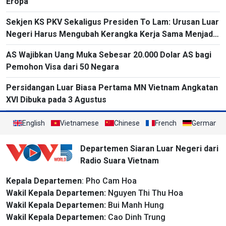
Eropa
Sekjen KS PKV Sekaligus Presiden To Lam: Urusan Luar
Negeri Harus Mengubah Kerangka Kerja Sama Menjadi
Proyek-Proyek Konkret dan Menganggap Efektivitas
AS Wajibkan Uang Muka Sebesar 20.000 Dolar AS bagi
yang Substansial sebagai Tolok Ukur
Pemohon Visa dari 50 Negara
Persidangan Luar Biasa Pertama MN Vietnam Angkatan
XVI Dibuka pada 3 Agustus
English
Vietnamese
Chinese
French
German
Departemen Siaran Luar Negeri dari
Radio Suara Vietnam
Kepala Departemen
: Pho Cam Hoa
Wakil Kepala Departemen:
Nguyen Thi Thu Hoa
Wakil Kepala Departemen:
Bui Manh Hung
Wakil Kepala Departemen:
Cao Dinh Trung