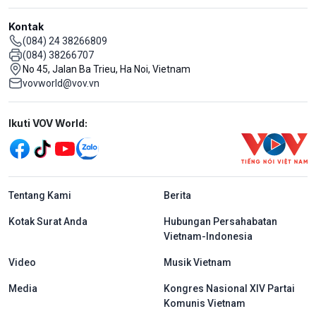
Kontak
(084) 24 38266809
(084) 38266707
No 45, Jalan Ba Trieu, Ha Noi, Vietnam
vovworld@vov.vn
Mạng xã hội
Ikuti VOV World:
menu footer tiếng Indo
Tentang Kami
Berita
Kotak Surat Anda
Hubungan Persahabatan
Vietnam-Indonesia
Video
Musik Vietnam
Media
Kongres Nasional XIV Partai
Komunis Vietnam