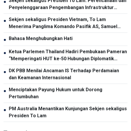
Sekjen sekaligus Presiden To Lam: Perencanaan dan
●
Penyelenggaraan Pengembangan Infrastruktur
Harus Diperbarui
Sekjen sekaligus Presiden Vietnam, To Lam
●
Menerima Panglima Komando Pasifik AS, Samuel
Paparo
Bahasa Menghubungkan Hati
●
Ketua Parlemen Thailand Hadiri Pembukaan Pameran
●
“Memperingati HUT ke-50 Hubungan Diplomatik
Vietnam-Thailand”
DK PBB Menilai Ancaman IS Terhadap Perdamaian
●
dan Keamanan Internasional
Menciptakan Payung Hukum untuk Dorong
●
Pertumbuhan
PM Australia Menantikan Kunjungan Sekjen sekaligus
●
Presiden To Lam