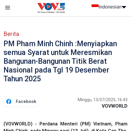
Nhảy đến nội dung
Indonesian
menu trang chủ tiếng Indo
menu phụ tiếng Indo
Berita
PM Pham Minh Chinh :Menyiapkan
semua Syarat untuk Meresmikan
Bangunan-Bangunan Titik Berat
Nasional pada Tgl 19 Desember
Tahun 2025
Minggu, 13/07/2025, 16:43
Facebook
VOVWORLD
(VOVWORLD) - Perdana Menteri (PM) Vietnam, Pham
Minh Chinh, pada Minggu pagi (13 Juli), di Kota Can Tho,