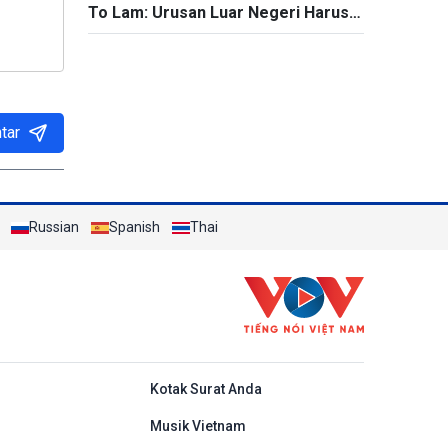
To Lam: Urusan Luar Negeri Harus
Mengubah Kerangka Kerja Sama
Menjadi Proyek-Proyek Konkret dan
Menganggap Efektivitas yang
Substansial sebagai Tolok Ukur
tar
Russian
Spanish
Thai
do
Kotak Surat Anda
Musik Vietnam