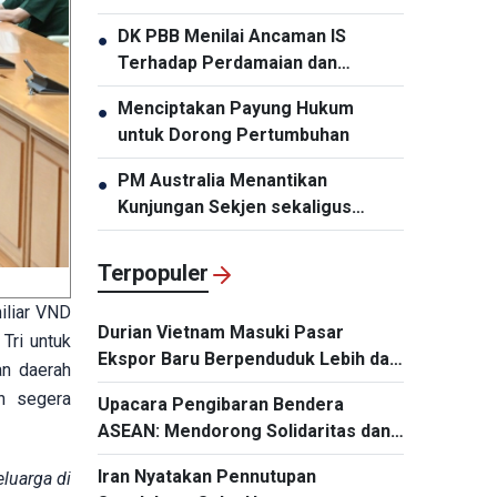
“Memperingati HUT ke-50
DK PBB Menilai Ancaman IS
●
Hubungan Diplomatik Vietnam-
Terhadap Perdamaian dan
Thailand”
Keamanan Internasional
Menciptakan Payung Hukum
●
untuk Dorong Pertumbuhan
PM Australia Menantikan
●
Kunjungan Sekjen sekaligus
Presiden To Lam
Terpopuler
iliar VND
Durian Vietnam Masuki Pasar
Tri untuk
Ekspor Baru Berpenduduk Lebih dari
an daerah
Satu Miliar Jiwa
n segera
Upacara Pengibaran Bendera
ASEAN: Mendorong Solidaritas dan
Kerja Sama demi Masa Depan
Iran Nyatakan Pennutupan
luarga di
Kawasan