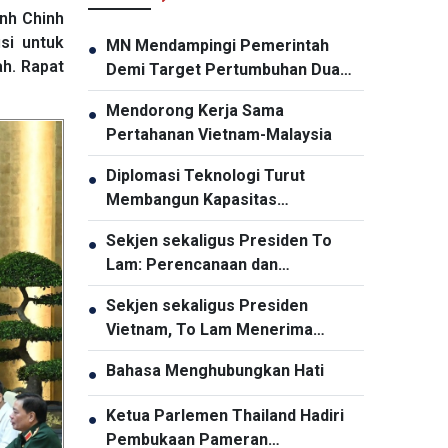
nh Chinh
si untuk
MN Mendampingi Pemerintah
●
ah. Rapat
Demi Target Pertumbuhan Dua
Digit
Mendorong Kerja Sama
●
Pertahanan Vietnam-Malaysia
Diplomasi Teknologi Turut
●
Membangun Kapasitas
Pembangunan Nasional
Sekjen sekaligus Presiden To
●
Lam: Perencanaan dan
Penyelenggaraan Pengembangan
Sekjen sekaligus Presiden
●
Infrastruktur Harus Diperbarui
Vietnam, To Lam Menerima
Panglima Komando Pasifik AS,
Bahasa Menghubungkan Hati
●
Samuel Paparo
Ketua Parlemen Thailand Hadiri
●
Pembukaan Pameran