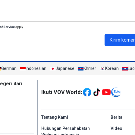
of Service
apply.
Kirim komen
German
Indonesian
Japanese
Khmer
Korean
Lao
Mạng xã hội
egeri dari
Ikuti VOV World:
menu footer tiếng In
Tentang Kami
Berita
Hubungan Persahabatan
Video
Vietnam-Indonesia