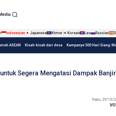
iện tiếng Indo
Media
n
Indonesian
Japanese
Khmer
Korean
Lao
Russian
S
umah ASEAN
Kisah-kisah dari desa
Kampanye 500 Hari Siang-Mal
untuk Segera Mengatasi Dampak Banjir
Rabu, 29/10/2
VO