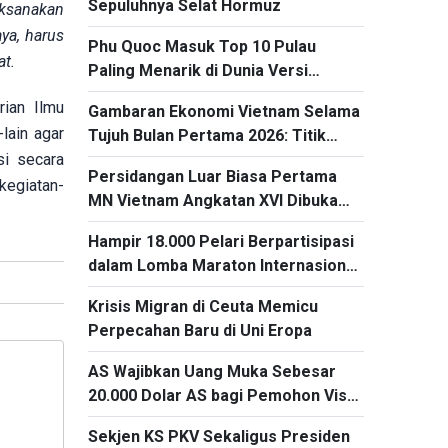
Sepuluhnya Selat Hormuz
aksanakan
ya, harus
Phu Quoc Masuk Top 10 Pulau
t.
Paling Menarik di Dunia Versi
Expedia1
ian Ilmu
Gambaran Ekonomi Vietnam Selama
lain agar
Tujuh Bulan Pertama 2026: Titik
si secara
Cerah dari kegiatan Ekspor dan
Persidangan Luar Biasa Pertama
Impor
kegiatan-
MN Vietnam Angkatan XVI Dibuka
pada 3 Agustus
Hampir 18.000 Pelari Berpartisipasi
dalam Lomba Maraton Internasional
Warisan Ha Long 2026
Krisis Migran di Ceuta Memicu
Perpecahan Baru di Uni Eropa
AS Wajibkan Uang Muka Sebesar
20.000 Dolar AS bagi Pemohon Visa
dari 50 Negara
Sekjen KS PKV Sekaligus Presiden