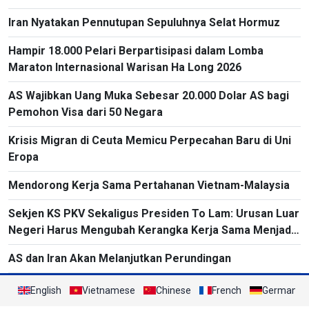
Iran Nyatakan Pennutupan Sepuluhnya Selat Hormuz
Hampir 18.000 Pelari Berpartisipasi dalam Lomba
Maraton Internasional Warisan Ha Long 2026
AS Wajibkan Uang Muka Sebesar 20.000 Dolar AS bagi
Pemohon Visa dari 50 Negara
Krisis Migran di Ceuta Memicu Perpecahan Baru di Uni
Eropa
Mendorong Kerja Sama Pertahanan Vietnam-Malaysia
Sekjen KS PKV Sekaligus Presiden To Lam: Urusan Luar
Negeri Harus Mengubah Kerangka Kerja Sama Menjadi
Proyek-Proyek Konkret dan Menganggap Efektivitas
AS dan Iran Akan Melanjutkan Perundingan
yang Substansial sebagai Tolok Ukur
English
Vietnamese
Chinese
French
German