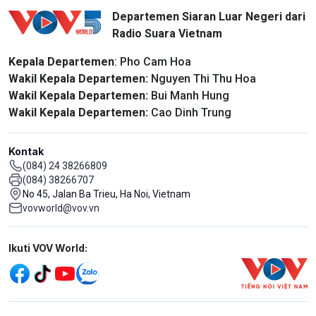
Departemen Siaran Luar Negeri dari
Radio Suara Vietnam
Kepala Departemen
: Pho Cam Hoa
Wakil Kepala Departemen:
Nguyen Thi Thu Hoa
Wakil Kepala Departemen:
Bui Manh Hung
Wakil Kepala Departemen:
Cao Dinh Trung
Kontak
(084) 24 38266809
(084) 38266707
No 45, Jalan Ba Trieu, Ha Noi, Vietnam
vovworld@vov.vn
Mạng xã hội
Ikuti VOV World:
menu footer tiếng Indo