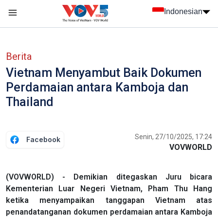
Nhảy đến nội dung
Indonesian
menu trang chủ tiếng Indo
menu phụ tiếng Indo
Berita
Vietnam Menyambut Baik Dokumen
Perdamaian antara Kamboja dan
Thailand
Senin, 27/10/2025, 17:24
Facebook
VOVWORLD
(VOVWORLD) - Demikian ditegaskan Juru bicara
Kementerian Luar Negeri Vietnam, Pham Thu Hang
ketika menyampaikan tanggapan Vietnam atas
penandatanganan dokumen perdamaian antara Kamboja