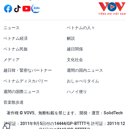
menu footer tiếng Nhật
ニュース
ベトナムの人々
ベトナム経済
解説
ベトナム民族
越日関係
メディア
文化社会
越日韓・緊密なパートナー
週間の国内ニュース
ベトナムディスカバリー
おしゃべりタイム
週間の国際ニュース
ハノイ便り
音楽散歩道
著作権 © VOV5。無断転載を禁じます。 開発・運営：SolidTech
許可証：2011年9月5日付の14444/GP-BTTTT号 許可証：2011年12