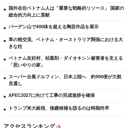
国外在住ベトナム人は「重要な戦略的リソース」 国家の
●
総合的力向上に貢献
バーデン山で400体を超える陶芸作品を展示
●
草の根交流、ベトナム・オーストラリア関係における大
●
きな柱
ベトナム友好村、枯葉剤・ダイオキシン被害者を支える
●
「思いやりの家」
スーパー台風ドルフィン、日本上陸へ 約900便が欠航
●
見通し
APEC2027に向けて工事の完成進捗を確保
●
トランプ米大統領、後継候補を語るのは時期尚早
●
アクセスランキング