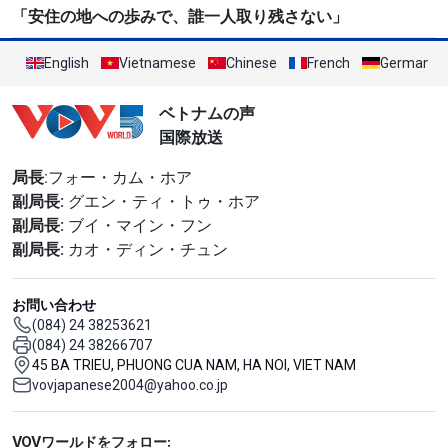
「安住の地への歩みで、誰一人取り残さない」
English
Vietnamese
Chinese
French
German
ベトナムの声
国際放送
局長
:フォー・カム・ホア
副局長:
グエン・ティ・トゥ・ホア
副局長:
ブイ・マイン・フン
副局長:
カオ・ディン・チュン
お問い合わせ
(084) 24 38253621
(084) 24 38266707
45 BA TRIEU, PHUONG CUA NAM, HA NOI, VIET NAM
vovjapanese2004@yahoo.co.jp
Mạng xã hội
VOVワールドをフォロー: