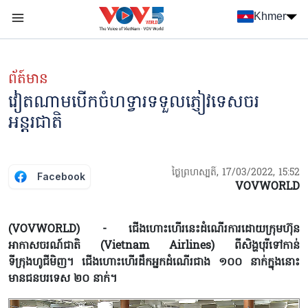
Nhảy đến nội dung
Khmer
Menu trang chủ tiếng Khmer
menu phụ tiếng Khmer
ព័ត៍មាន
វៀតណាមបើកចំហទ្វារទទួលភ្ញៀវទេសចរ
អន្តរជាតិ
ថ្ងៃព្រហស្បតិ៍, 17/03/2022, 15:52
Facebook
VOVWORLD
(VOVWORLD) - ជើងហោះហើរនេះដំណើរការដោយក្រុមហ៊ុន
អាកាសចរណ៍ជាតិ (Vietnam Airlines) ពីសិង្ហបុរីទៅកាន់
ទីក្រុងហូជីមិញ។ ជើងហោះហើរដឹកអ្នកដំណើរជាង ១០០ នាក់ក្នុងនោះ
មានជនបរទេស ២០ នាក់។