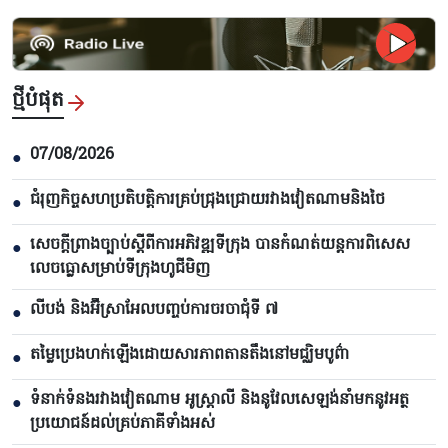
ថ្មីបំផុត
07/08/2026
●
ជំរុញកិច្ចសហប្រតិបត្តិការគ្រប់ជ្រុងជ្រោយរវាងវៀតណាមនិងថៃ
●
សេចក្តីព្រាងច្បាប់ស្តីពីការអភិវឌ្ឍទីក្រុង បាន​កំណត់យន្តការពិសេស
●
លេចធ្លោសម្រាប់ទីក្រុងហូជីមិញ
លីបង់ និងអ៊ីស្រាអែលបញ្ចប់ការចរចាជុំទី ៧​
●
តម្លៃប្រេងហក់ឡើងដោយសារភាពតានតឹងនៅមជ្ឈិមបូព៌ា
●
ទំនាក់ទំនងរវាងវៀតណាម អូស្ត្រាលី និងនូវែលសេឡង់នាំមកនូវអត្ថ
●
ប្រយោជន៍ដល់គ្រប់ភាគីទាំងអស់