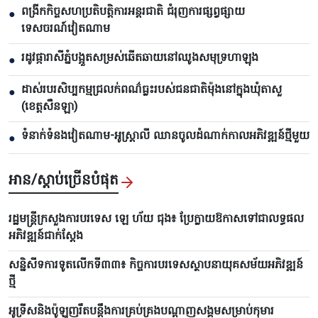
ពង្រីកកិច្ចសហប្រតិបត្តិការអន្តរជាតិ ជំរុញការផ្សព្វផ្សាយ
●
ទេសចរណ៍វៀតណាម
រដូវផ្ការាសីភ្នំបង្អួតសម្រស់ឆើតឆាយនៅឈូងសមុទ្រហាឡុង
●
ដាស់របរសិប្បកម្មជ្រលក់ពណ៌ធ្លះរបស់ជនជាតិម៉ុងនៅក្នុងឃុំតាសួ
●
(ខេត្តសឺនឡា)
ទំនាក់ទំនងវៀតណាម-អូស្ត្រាលី ឈាន​ចូលដំណាក់កាលអភិវឌ្ឍន៍ថ្មីមួយ
●
អាន/ស្តាប់ច្រើនបំផុត
រដ្ឋមន្ត្រីក្រសួងការបរទេស ឡេ ហ័យ ជុង៖ ប្រែក្លាយឱកាសទៅជាលទ្ធផល
អភិវឌ្ឍន៍ជាក់ស្តែង
សន្និសីទការទូតលើកទី៣៣៖ កិច្ចការបរទេសស្ថាបនាយុគសម័យអភិវឌ្ឍន៍
ថ្មី
អូទ្រីសនិងប៉ូឡូញរឹតបន្តឹងការគ្រប់គ្រងបណ្តាញសង្គមសម្រាប់កុមារ