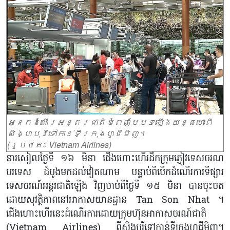
អ្នកដំណើរអន្តរជាតិបំពេញបែបទឡើងយន្តហោះពី
សិង្ហបុរីទៅកាន់ទីក្រុងហូជីមិញ។
(រូបថត៖ Vietnam Airlines)
នារសៀលថ្ងៃទី ១៦ មិនា ជើងហោះហើរដឹកក្រុមភ្ញៀវទេសចរណ
បរទេស ដំបូងមកដល់វៀតណាម បន្ទាប់ពីបើកដំណើរការទីផ្សារ
ទេសចរណ៍អន្តរជាតិឡើង វិញចាប់ពីថ្ងៃទី ១៥ មិនា បានចុះចត
ដោយសុវត្ថិភាពនៅអាកាសយានដ្ឋាន Tan Son Nhat ។
ជើងហោះហើរនេះដំណើរការដោយក្រុមហ៊ុនអាកាសចរណ៍ជាតិ
(Vietnam Airlines) ពីសិង្ហបុរីទៅកាន់ទីក្រុងហូជីមិញ។