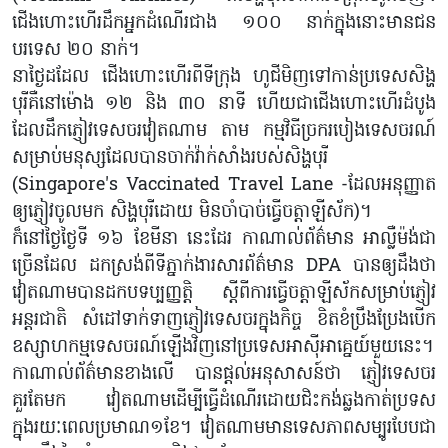
ជើងហោះហើរដឹកអ្នកដំណើរជាង ១០០ នាក់ក្នុងនោះមានជន
បរទេស ២០ នាក់។
នាថ្ងៃដដែល ជើងហោះហើរពីទីក្រុង ហូជីមិញទៅកាន់ប្រទេសសិង្ហ
បុរីគឺនៅម៉ោង ១២ និង ៣០ នាទី ហើយជាជើងហោះហើរដំបូង
ដែលដឹកភ្ញៀវទេសចរវៀតណាម តាម កម្មវិធីច្រករបៀងទេសចរណ៍
សម្រាប់មនុស្សដែលបានចាក់វ៉ាក់សាំងរបស់សិង្ហបុរី
(Singapore's Vaccinated Travel Lane -ដែលអនុញ្ញាត
ឲ្យភ្ញៀវចូលមក សិង្ហបុរីដោយ មិនចាំបាច់ធ្វើចត្តាឡីស័ក)។
ក៏នៅថ្ងៃថ្ងៃទី ១៦ ខែមីនា នេះដែរ កាណាល់ព័ត៌មាន អាល្លឺម៉ង់ជា
ច្រើនដែល ដកស្រង់ពីទីភ្នាក់ងារសារព័ត៌មាន DPA បានឲ្យដឹងថា
វៀតណាមបានដកបទប្បញ្ញត្តិ ស្ដីពីការធ្វើចត្តាឡីស័កសម្រាប់ភ្ញៀវ
អន្តរជាតិ សំដៅទាក់ទាញភ្ញៀវទេសចរក្នុងកិច្ច ខិតខំប្រឹងប្រែងបើក
ឧស្សាហកម្មទេសចរណ៍ឡើងវិញនៅប្រទេសអាស៊ីអាគ្នេយ៍មួយនេះ។
កាណាល់ព័ត៌មានខាងលើ បានផ្ដល់អនុសាសន៍ថា ភ្ញៀវទេសចរ
គួរតែមក វៀតណាមដើម្បីធ្វើដំណើរដោយជិះកង់ឆ្លងកាត់ប្រទស
ក្នុងរយៈពេលប្រមាណ១ខែ។ វៀតណាមមានទេសភាពសម្បូរបែបជា