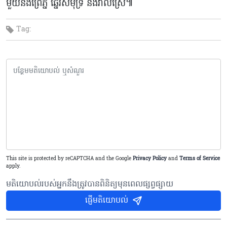
មួយនឹងព្រៃភ្នំ ឆ្នេរសមុទ្រ និងវាលស្រែ៕
Tag:
This site is protected by reCAPTCHA and the Google
Privacy Policy
and
Terms of Service
apply.
មតិយោបល់របស់អ្នកនឹងត្រូវបានពិនិត្យមុនពេលផ្សព្វផ្សាយ
ផ្ញើមតិយោបល់