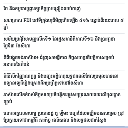
ថៃ និងកម្ពុជាប្តេជ្ញារក្សាកិច្ចព្រមព្រៀងឈប់បាញ់
សហគ្រាស FDI នៅទីក្រុងហូជីមិញកើនឡើង ៤១% បន្ទាប់ពីរយៈពេល ៥
ឆ្នាំ
សម័យប្រជុំវិសាមញ្ញលើកទី១ នៃរដ្ឋសភានីតិកាលទី១៦ នឹងប្រារព្ធនា
ថ្ងៃទី៣ ខែសីហា
ពិធីបង្ហូតទង់អាស៊ាន៖ ជំរុញសាមគ្គីភាព កិច្ចសហប្រតិបត្តិការសម្រាប់
អនាគតនៃតំបន់
ពិធីរំលឹកវិញ្ញាណក្ខន្ធ និងបញ្ចុះអដ្ឋិធាតុយុទ្ធជនពលីដែលប្រមូលបាននៅ
ឧទ្យានឡេធីរៀងគ្រោងនឹងប្រព្រឹត្តទៅនៅខែសីហា
អាស៊ានលើកកំពស់កិច្ចសហប្រតិបត្តិការផ្លូវសមុទ្រដោយឈរលើមុលដ្ឋាន
ច្បាប់
លោក​អគ្គលេខាបក្ស ប្រធានរដ្ឋ តូ ឡឹម៖ បញ្ហាដែលមជ្ឈិមបាន​សម្រេច ត្រូវ
ប្រែ​ក្លាយ​ទៅ​ជាកម្មវិធី ភារកិច្ច ផលិតផល និងលទ្ធផលជាក់ស្តែង