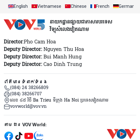
English
Vietnamese
Chinese
French
German
នាយកដ្ឋានផ្សាយជាភាសារបរទេស
វិទ្យុសំលេងវៀតណាម
Director
:Pho Cam Hoa
Deputy Director:
Nguyen Thu Hoa
Deputy Director:
Bui Manh Hung
Deputy Director:
Cao Dinh Trung
ព័ត៌មានទំនាក់ទំនង
(084) 24 38266809
(084) 38266707
លេខ ៤៥ វិថី Ba Trieu ទីក្រុង Ha Noi ប្រទេសវៀតណាម
vovworld@vov.vn
Mạng xã hội
តាមដាន VOV World: