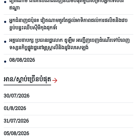
វៀតណាម ជាគោលដៅដ៏ពេញនិយមបំផុតមួយសម្រាប់អ្នកទេសចរ
●
ឥណ្ឌា
អ្នកជំនាញជប៉ុន៖ វៀតណាមគួរតែផ្តល់អាទិភាពដល់ការផលិតនិងវេច
●
ខ្ចប់បន្ទះឈីបស៊ីមីកុងដុកទ័រ
អគ្គលេខាបក្ស ប្រធានរដ្ឋលោក តូឡឹម អញ្ជើញចេញដំណើរទៅបំពេញ
●
ទស្សនកិច្ចផ្លូវរដ្ឋនៅអូស្ត្រាលីនិងនូវែលសេឡង់
08/08/2026
●
អាន/ស្តាប់ច្រើនបំផុត
30/07/2026
01/8/2026
31/07/2026
05/08/2026