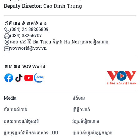
Deputy Director:
Cao Dinh Trung
ព័ត៌មានទំនាក់ទំនង
(084) 24 38266809
(084) 38266707
លេខ ៤៥ វិថី Ba Trieu ទីក្រុង Ha Noi ប្រទេសវៀតណាម
vovworld@vov.vn
Mạng xã hội
តាមដាន VOV World:
menu footer tiếng Khmer
Media
ព័ត៍មាន
ព័តមានសំខាន់
ព្រឹត្តិការណ៍
បទយកការណ៍ថ្ងៃសៅរ៍
វប្បធម៍វៀតណាម
ប្រយុទ្ធប្រឆាំងនឹងការនេសាទ IUU
ប្រអប់សំបុត្រមិត្តអ្នកស្តាប់