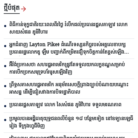
ថ្មីបំផុត
ពិធីកាន់ទុក្ខជាតិរយៈពេលពីរថ្ងៃ រំលឹកដល់ប្រធានរដ្ឋសភាឡាវ លោក
●
សាយសំផន ភូមិវិហារ
អ្នកជំនាញ Layton Pike៖ ដំណើរទស្សនកិច្ចរបស់អគ្គលេខាបក្ស
●
ប្រធានរដ្ឋលោកតូ ឡឹម បញ្ជាក់ពីកម្រិតជឿទុកចិត្តកាន់តែខ្ពស់ឡើង
រវាងវៀតណាមនិងអូស្ត្រាលី
អ៊ីរ៉ង់ប្រកាសថា សហរដ្ឋអាមេរិកត្រូវតែទទួលយកលក្ខខណ្ឌសម្រាប់
●
ការបើកច្រកសមុទ្រហ័រមូសឡើងវិញ
ព្រឹទ្ធសភាសហរដ្ឋអាមេរិក អនុម័តសេចក្តីព្រាងច្បាប់ចំណាយបណ្តោះ
●
អាសន្ន ដើម្បីជៀសវាងការបិទរដ្ឋាភិបាល
ប្រធានរដ្ឋសភាឡាវ លោក សៃសំផន ភូមិវិហារ ទទួលមរណភាព
●
ប្រមូលបានអដ្ឋិធាតុយុទ្ធជនពលីចំនួន ១៨ បន្ថែមទៀត នៅឧទ្យានឡេធី
●
រៀង ទីក្រុងហូជីមិញ