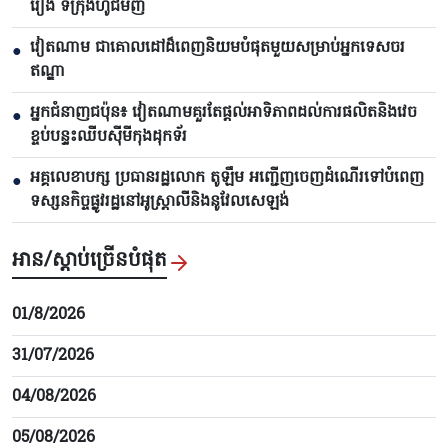
រៀង ទីក្រុងហូជីមិញ
វៀតណាម ជាគោលដៅដ៏ពេញនិយមបំផុតមួយសម្រាប់អ្នកទេសចរ
●
ឥណ្ឌា
អ្នកជំនាញជប៉ុន៖ វៀតណាមគួរតែផ្តល់អាទិភាពដល់ការផលិតនិងវេច
●
ខ្ចប់បន្ទះឈីបស៊ីមីកុងដុកទ័រ
អគ្គលេខាបក្ស ប្រធានរដ្ឋលោក តូឡឹម អញ្ជើញចេញដំណើរទៅបំពេញ
●
ទស្សនកិច្ចផ្លូវរដ្ឋនៅអូស្ត្រាលីនិងនូវែលសេឡង់
អាន/ស្តាប់ច្រើនបំផុត
01/8/2026
31/07/2026
04/08/2026
05/08/2026