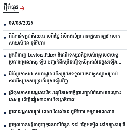
ថ្មីបំផុត
09/08/2026
●
ពិធីកាន់ទុក្ខជាតិរយៈពេលពីរថ្ងៃ រំលឹកដល់ប្រធានរដ្ឋសភាឡាវ លោក
●
សាយសំផន ភូមិវិហារ
អ្នកជំនាញ Layton Pike៖ ដំណើរទស្សនកិច្ចរបស់អគ្គលេខាបក្ស
●
ប្រធានរដ្ឋលោកតូ ឡឹម បញ្ជាក់ពីកម្រិតជឿទុកចិត្តកាន់តែខ្ពស់ឡើង
រវាងវៀតណាមនិងអូស្ត្រាលី
អ៊ីរ៉ង់ប្រកាសថា សហរដ្ឋអាមេរិកត្រូវតែទទួលយកលក្ខខណ្ឌសម្រាប់
●
ការបើកច្រកសមុទ្រហ័រមូសឡើងវិញ
ព្រឹទ្ធសភាសហរដ្ឋអាមេរិក អនុម័តសេចក្តីព្រាងច្បាប់ចំណាយបណ្តោះ
●
អាសន្ន ដើម្បីជៀសវាងការបិទរដ្ឋាភិបាល
ប្រធានរដ្ឋសភាឡាវ លោក សៃសំផន ភូមិវិហារ ទទួលមរណភាព
●
ប្រមូលបានអដ្ឋិធាតុយុទ្ធជនពលីចំនួន ១៨ បន្ថែមទៀត នៅឧទ្យានឡេធី
●