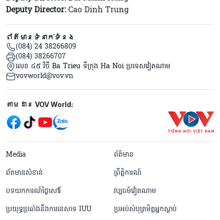
Deputy Director:
Cao Dinh Trung
ព័ត៌មានទំនាក់ទំនង
(084) 24 38266809
(084) 38266707
លេខ ៤៥ វិថី Ba Trieu ទីក្រុង Ha Noi ប្រទេសវៀតណាម
vovworld@vov.vn
Mạng xã hội
តាមដាន VOV World:
menu footer tiếng Khmer
Media
ព័ត៍មាន
ព័តមានសំខាន់
ព្រឹត្តិការណ៍
បទយកការណ៍ថ្ងៃសៅរ៍
វប្បធម៍វៀតណាម
ប្រយុទ្ធប្រឆាំងនឹងការនេសាទ IUU
ប្រអប់សំបុត្រមិត្តអ្នកស្តាប់