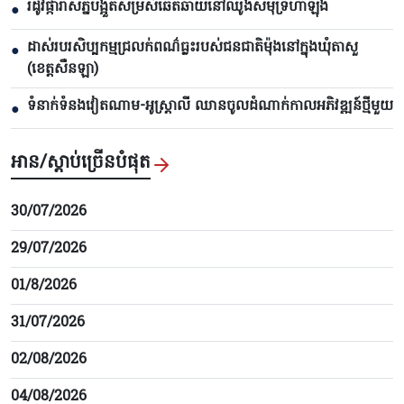
រដូវផ្ការាសីភ្នំបង្អួតសម្រស់ឆើតឆាយនៅឈូងសមុទ្រហាឡុង
●
ដាស់របរសិប្បកម្មជ្រលក់ពណ៌ធ្លះរបស់ជនជាតិម៉ុងនៅក្នុងឃុំតាសួ
●
(ខេត្តសឺនឡា)
ទំនាក់ទំនងវៀតណាម-អូស្ត្រាលី ឈាន​ចូលដំណាក់កាលអភិវឌ្ឍន៍ថ្មីមួយ
●
អាន/ស្តាប់ច្រើនបំផុត
30/07/2026
29/07/2026
01/8/2026
31/07/2026
02/08/2026
04/08/2026