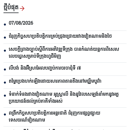
ថ្មីបំផុត
07/08/2026
●
ជំរុញកិច្ចសហប្រតិបត្តិការគ្រប់ជ្រុងជ្រោយរវាងវៀតណាមនិងថៃ
●
សេចក្តីព្រាងច្បាប់ស្តីពីការអភិវឌ្ឍទីក្រុង បាន​កំណត់យន្តការពិសេស
●
លេចធ្លោសម្រាប់ទីក្រុងហូជីមិញ
លីបង់ និងអ៊ីស្រាអែលបញ្ចប់ការចរចាជុំទី ៧​
●
តម្លៃប្រេងហក់ឡើងដោយសារភាពតានតឹងនៅមជ្ឈិមបូព៌ា
●
ទំនាក់ទំនងរវាងវៀតណាម អូស្ត្រាលី និងនូវែលសេឡង់នាំមកនូវអត្ថ
●
ប្រយោជន៍ដល់គ្រប់ភាគីទាំងអស់
ពង្រីកកិច្ចសហប្រតិបត្តិការអន្តរជាតិ ជំរុញការផ្សព្វផ្សាយ
●
ទេសចរណ៍វៀតណាម