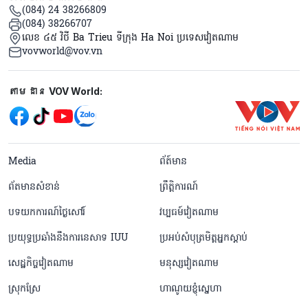
(084) 24 38266809
(084) 38266707
លេខ ៤៥ វិថី Ba Trieu ទីក្រុង Ha Noi ប្រទេសវៀតណាម
vovworld@vov.vn
Mạng xã hội
តាមដាន VOV World:
menu footer tiếng Khmer
Media
ព័ត៍មាន
ព័តមានសំខាន់
ព្រឹត្តិការណ៍
បទយកការណ៍ថ្ងៃសៅរ៍
វប្បធម៍វៀតណាម
ប្រយុទ្ធប្រឆាំងនឹងការនេសាទ IUU
ប្រអប់សំបុត្រមិត្តអ្នកស្តាប់
សេដ្ឋកិច្ចវៀតណាម
មនុស្សវៀតណាម
ស្រុកស្រែ
ហាណូយខ្ញុំស្នេហា