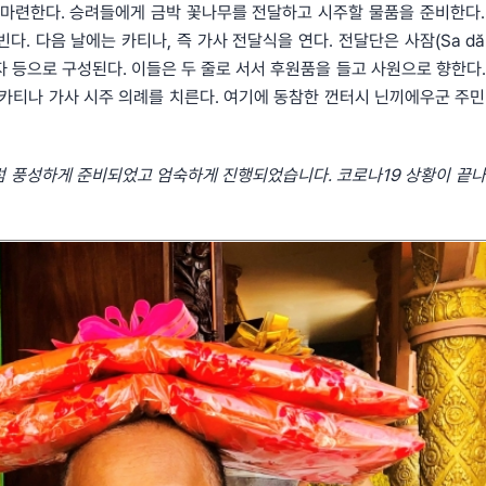
 마련한다. 승려들에게 금박 꽃나무를 전달하고 시주할 물품을 준비한다.
. 다음 날에는 카티나, 즉 가사 전달식을 연다. 전달단은 사잠(Sa dă
 신자 등으로 구성된다. 이들은 두 줄로 서서 후원품을 들고 사원으로 향한다
 카티나 가사 시주 의례를 치른다. 여기에 동참한 껀터시 닌끼에우군 주민
럼
풍성하게
준비되었고
엄숙하게
진행되었습니다
.
코로나
19
상황이
끝나