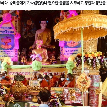
주하다. 승려들에게 가사(袈裟)나 필요한 물품을 시주하고 평안과 풍년을