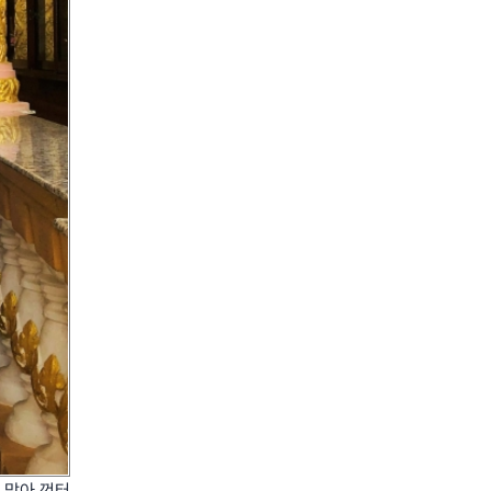
 맞아 껀터