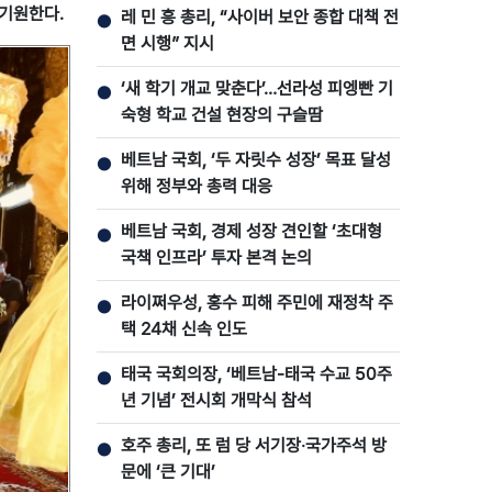
 기원한다.
레 민 흥 총리, “사이버 보안 종합 대책 전
●
면 시행” 지시
‘새 학기 개교 맞춘다’…선라성 피엥빤 기
●
숙형 학교 건설 현장의 구슬땀
베트남 국회, ‘두 자릿수 성장’ 목표 달성
●
위해 정부와 총력 대응
베트남 국회, 경제 성장 견인할 ‘초대형
●
국책 인프라’ 투자 본격 논의
라이쩌우성, 홍수 피해 주민에 재정착 주
●
택 24채 신속 인도
태국 국회의장, ‘베트남-태국 수교 50주
●
년 기념’ 전시회 개막식 참석
호주 총리, 또 럼 당 서기장‧국가주석 방
●
문에 ‘큰 기대’