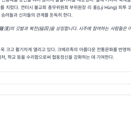
를 치렀다. 껀터시 불교회 총무위원회 부위원장 리 훙(Lý Hùng) 피투 
축제는 승려들과 신자들의 관계를 돈독히 한다.
羅漢
)
의
깃발과
복전
(
福田
)
을
상징합니다
.
시주에
참여하는
사람들은
욱 크고 활기차게 열리고 있다. 크메르족의 아름다운 전통문화를 반영하
거처, 학교 등을 수리함으로써 협동정신을 강화하는 데 기여한다.