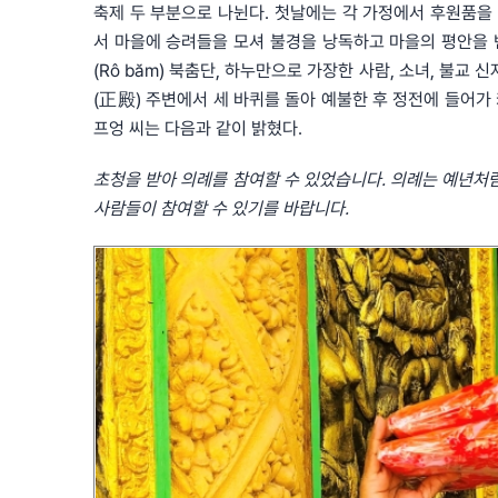
축제 두 부분으로 나뉜다. 첫날에는 각 가정에서 후원품을
서 마을에 승려들을 모셔 불경을 낭독하고 마을의 평안을 빈다
(Rô băm) 북춤단, 하누만으로 가장한 사람, 소녀, 불교
(正殿) 주변에서 세 바퀴를 돌아 예불한 후 정전에 들어가
프엉 씨는 다음과 같이 밝혔다.
초청을
받아
의례를
참여할
수
있었습니다
.
의례는
예년처
사람들이
참여할
수
있기를
바랍니다
.