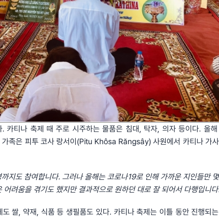
카티나 축제 때 주로 시주하는 물품은 침대, 탁자, 의자 등이다. 올해 
의 가족은 피투 코사 랑서이(Pitu Khôsa Răngsây) 사원에서 카티나 가
명까지도
참여합니다
.
그러나
올해는
코로나
19
로
인해
가까운
지인들만
은
어려움을
겪기도
했지만
결과적으로
원하던
대로
잘
되어서
다행입니다
에도 쌀, 약재, 식품 등 생필품도 있다. 카티나 축제는 이틀 동안 진행되는