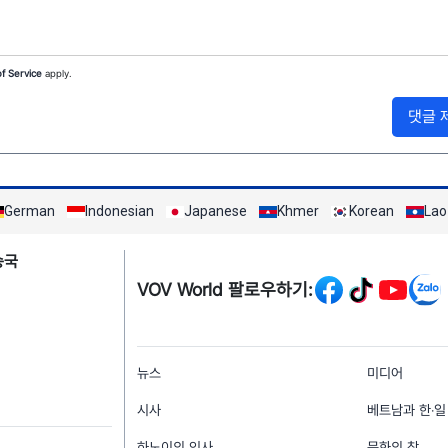
f Service
apply.
댓글 
German
Indonesian
Japanese
Khmer
Korean
Lao
Mạng xã hội
송국
VOV World 팔로우하기:
menu footer tiếng Hà
뉴스
미디어
시사
베트남과 한‧일
하노이의 인사
문화의 창