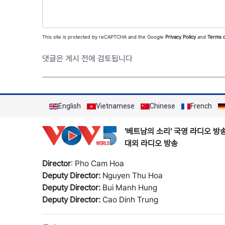
This site is protected by reCAPTCHA and the Google
Privacy Policy
and
Terms o
댓글은 게시 전에 검토됩니다
English
Vietnamese
Chinese
French
'베트남의 소리' 국영 라디오 방
대외 라디오 방송
Director
: Pho Cam Hoa
Deputy Director:
Nguyen Thu Hoa
Deputy Director:
Bui Manh Hung
Deputy Director:
Cao Dinh Trung