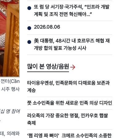
또 럼 당 서기장‧국가주석, “인프라 개발
●
계획 및 조직 전면 혁신해야…”
2026.08.06
●
美 대통령, 48시간 내 호르무즈 해협 재
●
개방 합의 발표 가능성 시사
많이 본 영상/음원
껀터(Cần
타이응우옌성, 민족문화의 다채로움 보존과
사 시주 행사
계승
쯧 소수민족을 위한 새로운 민족 의상 디자인
몇십
명
참여
라오족의 가장 중요한 명절, 낀카우호 햅쌀
.
축제
데, 의례와
‘쩜 리엥 짜 뻐이’ 크메르 소수민족의 소중한