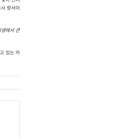
코사 랑서이
이생에서
큰
고 있는 카