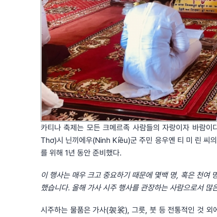
카티나 축제는 모든 크메르족 사람들의 자랑이자 바람이다. 
Thơ)시 닌끼에우(Ninh Kiều)군 주민 응우옌 티 미 린 씨
를 위해 1년 동안 준비했다.
이
행사는
매우
크고
중요하기
때문에
몇백
명
,
혹은
천여
했습니다
.
올해
가사
시주
행사를
관장하는
사람으로서
많
시주하는 물품은 가사(袈裟), 그릇, 붓 등 전통적인 것 외