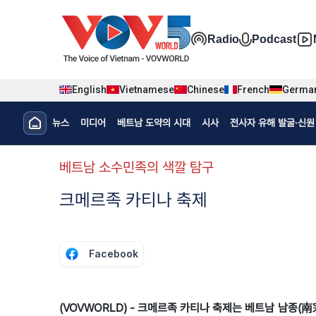
Nhảy đến nội dung
Đa phương t
Radio
Podcast
English
Vietnamese
Chinese
French
Germa
Menu trang chủ tiếng Hàn
뉴스
미디어
베트남 도약의 시대
시사
전사자 유해 발굴·신원 
menu phụ tiếng Hàn
베트남 소수민족의 색깔 탐구
크메르족 카티나 축제
Facebook
(VOVWORLD) - 크메르족 카티나 축제는 베트남 남종(南