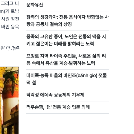
 그리고 나
문화유산
m)과 로밤
참족의 생강과자: 전통 음식이자 변함없는 사
. 사원 정전
랑과 공동체 결속의 상징
 바인 응옥
몽족의 고유한 종이, 노인은 전통의 맥을 지
키고 젊은이는 미래를 밝히려는 노력
면
더
많은
므엉로 지역 타이족 주민들, 새로운 삶의 리
듬 속에서 유산을 계승·발휘하는 노력
따이족·눙족 마을의 바인조(bánh gio) 잿물
떡 철
닥락성 에데족 공동체의 기우제
러우손짱, '탠' 전통 계승 입문 의례