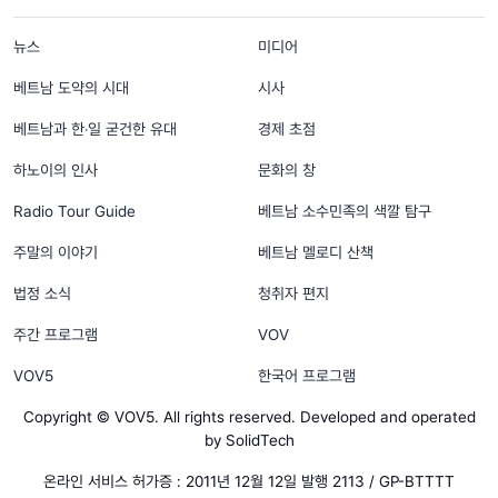
menu footer tiếng Hàn
뉴스
미디어
베트남 도약의 시대
시사
베트남과 한‧일 굳건한 유대
경제 초점
하노이의 인사
문화의 창
Radio Tour Guide
베트남 소수민족의 색깔 탐구
주말의 이야기
베트남 멜로디 산책
법정 소식
청취자 편지
주간 프로그램
VOV
VOV5
한국어 프로그램
Copyright © VOV5. All rights reserved. Developed and operated
by SolidTech
온라인 서비스 허가증 : 2011년 12월 12일 발행 2113 / GP-BTTTT