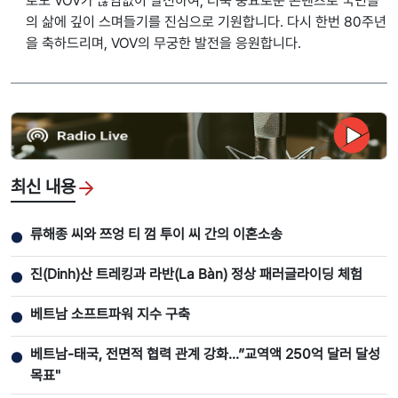
로도 VOV가 끊임없이 발전하여, 더욱 풍요로운 콘텐츠로 국민들
의 삶에 깊이 스며들기를 진심으로 기원합니다. 다시 한번 80주년
을 축하드리며, VOV의 무궁한 발전을 응원합니다.
최신 내용
류해종 씨와 쯔엉 티 껌 투이 씨 간의 이혼소송
●
진(Dinh)산 트레킹과 라반(La Bàn) 정상 패러글라이딩 체험
●
베트남 소프트파워 지수 구축
●
베트남-태국, 전면적 협력 관계 강화...”교역액 250억 달러 달성
●
목표"