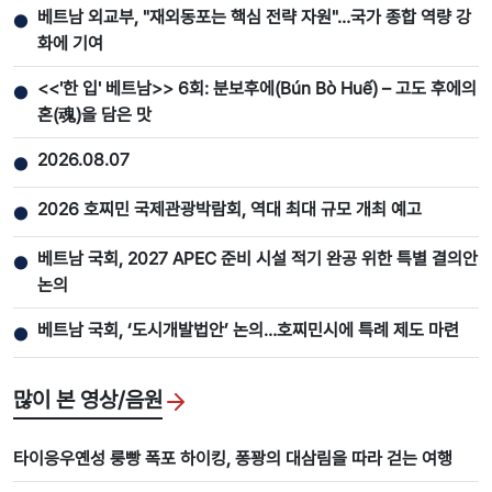
베트남 외교부, "재외동포는 핵심 전략 자원"…국가 종합 역량 강
●
화에 기여
<<'한 입' 베트남>> 6회: 분보후에(Bún Bò Huế) – 고도 후에의
●
혼(魂)을 담은 맛
2026.08.07
●
2026 호찌민 국제관광박람회, 역대 최대 규모 개최 예고
●
베트남 국회, 2027 APEC 준비 시설 적기 완공 위한 특별 결의안
●
논의
베트남 국회, ‘도시개발법안’ 논의…호찌민시에 특례 제도 마련
●
많이 본 영상/음원
타이응우옌성 룽빵 폭포 하이킹, 퐁꽝의 대삼림을 따라 걷는 여행