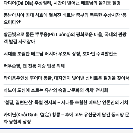
다디어(Đá Đĩa) 주상절리, 시간이 빚어낸 베트남의 돌기둥 절경
동남아시아 최대 석호에 펼쳐진 베트남 중부의 독특한 수상시장 ‘응
으미타인’
황금빛으로 물든 뿌루옹(Pù Luông)의 평화로운 마을, 국내외 관광
객 발길 사로잡아
시대를 초월한 베트남·러시아 우호의 상징, 호아빈 수력발전소
러우손짱, 탠 전통 계승 입문 의례
타이응우옌성 후어마 동굴, 대자연이 빚어낸 신비로운 절경을 찾아서
하노이 도심에 흐르는 유산의 숨결…‘문화의 색채’ 전시회
‘철필, 일편단심’ 특별 전시회 – 시대를 초월한 베트남 언론인의 가치
카이딘(Khải Định, 啓定) 황릉 – 후에 고도 유산군에 담긴 동서양 문
화 융합의 상징