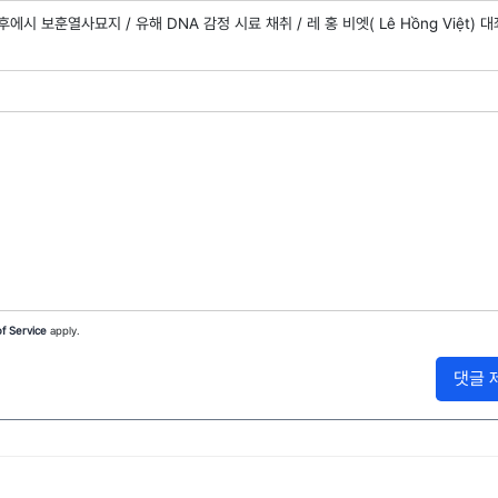
후에시 보훈열사묘지 /
유해 DNA 감정 시료 채취 /
레 홍 비엣( Lê Hồng Việt) 대
f Service
apply.
댓글 