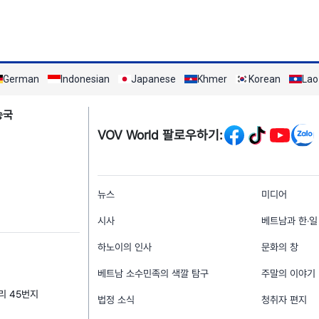
German
Indonesian
Japanese
Khmer
Korean
Lao
Mạng xã hội
송국
VOV World 팔로우하기:
menu footer tiếng Hà
뉴스
미디어
시사
베트남과 한‧일
하노이의 인사
문화의 창
베트남 소수민족의 색깔 탐구
주말의 이야기
거리 45번지
법정 소식
청취자 편지