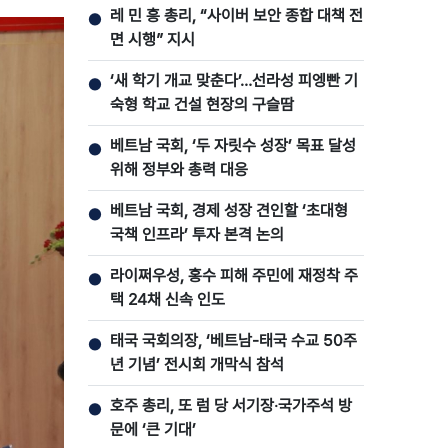
레 민 흥 총리, “사이버 보안 종합 대책 전
●
면 시행” 지시
‘새 학기 개교 맞춘다’…선라성 피엥빤 기
●
숙형 학교 건설 현장의 구슬땀
베트남 국회, ‘두 자릿수 성장’ 목표 달성
●
위해 정부와 총력 대응
베트남 국회, 경제 성장 견인할 ‘초대형
●
국책 인프라’ 투자 본격 논의
라이쩌우성, 홍수 피해 주민에 재정착 주
●
택 24채 신속 인도
태국 국회의장, ‘베트남-태국 수교 50주
●
년 기념’ 전시회 개막식 참석
호주 총리, 또 럼 당 서기장‧국가주석 방
●
문에 ‘큰 기대’