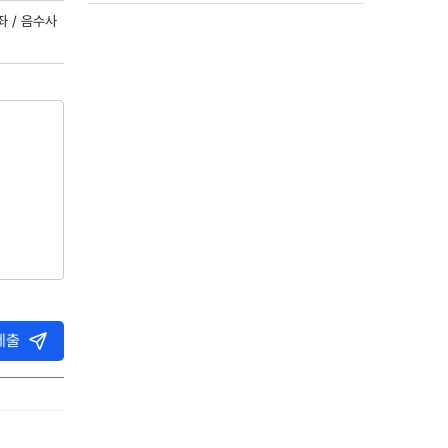
좌 /
음수사
제출