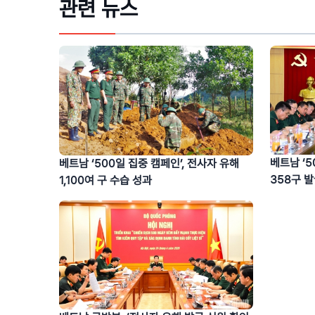
관련 뉴스
베트남 ‘5
베트남 ‘500일 집중 캠페인’, 전사자 유해
358구 
1,100여 구 수습 성과