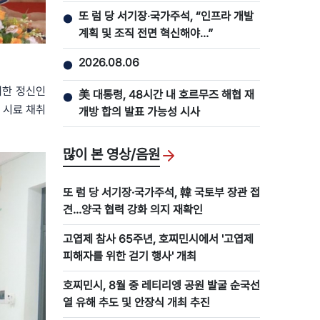
또 럼 당 서기장‧국가주석, “인프라 개발
●
계획 및 조직 전면 혁신해야…”
2026.08.06
●
귀한 정신인
美 대통령, 48시간 내 호르무즈 해협 재
●
 시료 채취
개방 합의 발표 가능성 시사
많이 본 영상/음원
또 럼 당 서기장·국가주석, 韓 국토부 장관 접
견…양국 협력 강화 의지 재확인
고엽제 참사 65주년, 호찌민시에서 '고엽제
피해자를 위한 걷기 행사' 개최
호찌민시, 8월 중 레티리엥 공원 발굴 순국선
열 유해 추도 및 안장식 개최 추진