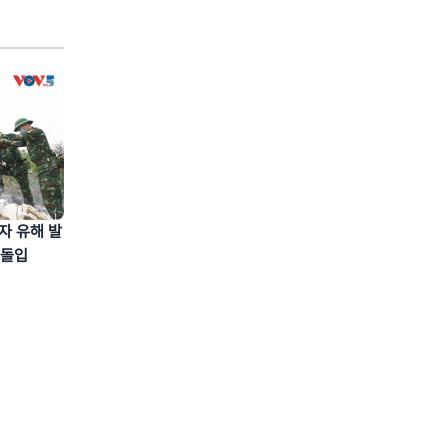
자 유해 발
 돌입