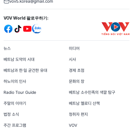
vov5.korea@gmail.com
Mạng xã hội
VOV World 팔로우하기:
menu footer tiếng Hàn
뉴스
미디어
베트남 도약의 시대
시사
베트남과 한‧일 굳건한 유대
경제 초점
하노이의 인사
문화의 창
Radio Tour Guide
베트남 소수민족의 색깔 탐구
주말의 이야기
베트남 멜로디 산책
법정 소식
청취자 편지
주간 프로그램
VOV