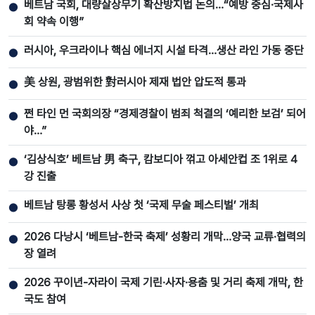
베트남 국회, 대량살상무기 확산방지법 논의…“예방 중심·국제사
●
회 약속 이행”
러시아, 우크라이나 핵심 에너지 시설 타격…생산 라인 가동 중단
●
美 상원, 광범위한 對러시아 제재 법안 압도적 통과
●
쩐 타인 먼 국회의장 “경제경찰이 범죄 척결의 ‘예리한 보검’ 되어
●
야…”
‘김상식호’ 베트남 男 축구, 캄보디아 꺾고 아세안컵 조 1위로 4
●
강 진출
베트남 탕롱 황성서 사상 첫 ‘국제 무술 페스티벌’ 개최
●
2026 다낭시 ‘베트남-한국 축제’ 성황리 개막…양국 교류·협력의
●
장 열려
2026 꾸이년-자라이 국제 기린·사자·용춤 및 거리 축제 개막, 한
●
국도 참여