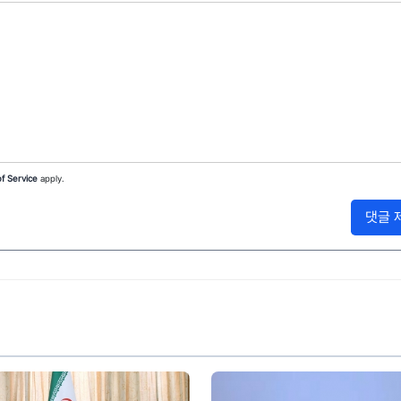
f Service
apply.
댓글 