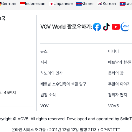
German
Indonesian
Japanese
Khmer
Korean
Lao
Mạng xã hội
송국
VOV World 팔로우하기:
menu footer tiếng Hà
뉴스
미디어
시사
베트남과 한‧일
하노이의 인사
문화의 창
베트남 소수민족의 색깔 탐구
주말의 이야기
거리 45번지
법정 소식
청취자 편지
VOV
VOV5
yright © VOV5. All rights reserved. Developed and operated by Solid
온라인 서비스 허가증 : 2011년 12월 12일 발행 2113 / GP-BTTTT