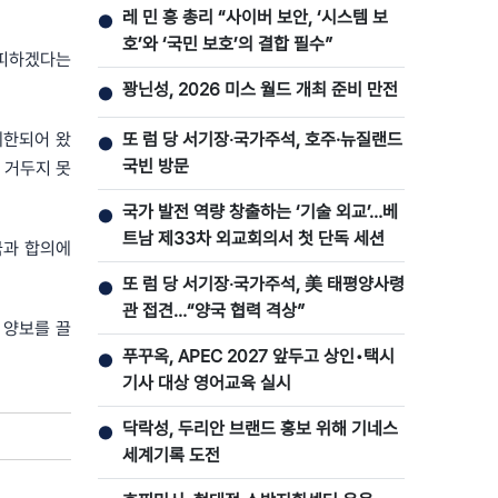
레 민 흥 총리 “사이버 보안, ‘시스템 보
●
호’와 ‘국민 보호’의 결합 필수”
 피하겠다는
꽝닌성, 2026 미스 월드 개최 준비 만전
●
제한되어 왔
또 럼 당 서기장‧국가주석, 호주·뉴질랜드
●
국빈 방문
 거두지 못
국가 발전 역량 창출하는 ‘기술 외교’…베
●
트남 제33차 외교회의서 첫 단독 세션
국과 합의에
또 럼 당 서기장‧국가주석, 美 태평양사령
●
관 접견…“양국 협력 격상”
 양보를 끌
푸꾸옥, APEC 2027 앞두고 상인•택시
●
기사 대상 영어교육 실시
닥락성, 두리안 브랜드 홍보 위해 기네스
●
세계기록 도전