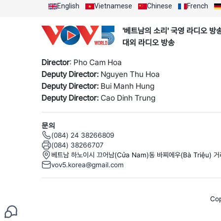
English
Vietnamese
Chinese
French
'베트남의 소리' 국영 라디오 방
대외 라디오 방송
Director
: Pho Cam Hoa
Deputy Director:
Nguyen Thu Hoa
Deputy Director:
Bui Manh Hung
Deputy Director:
Cao Dinh Trung
문의
(084) 24 38266809
(084) 38266707
베트남 하노이시 끄어남(Cửa Nam)동 바찌에우(Bà Triệu) 
vov5.korea@gmail.com
Cop