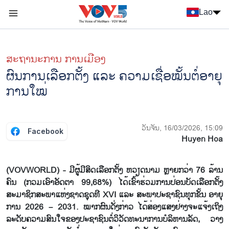
Nhảy đến nội dung
Lao
Menu trang chủ tiếng Lào
menu phụ tiếng Lào
ສະຖານະການ ການເມືອງ
ຜົນ​ການ​ເລືອກ​ຕັ້ງ ແລະ ຄວາມ​ເຊື່ອ​ໝັ້ນຕໍ່​ອາ​ຍຸ​
ການ​ໃໝ່
ວັນຈັນ, 16/03/2026, 15:09
Facebook
Huyen Hoa
(VOVWORLD) - ມີຜູ້ມີສິດເລືອກຕັ້ງ ຫວຽດນາມ ຫຼາຍກວ່າ 76 ລ້ານ
ຄົນ (ກວມເອົາອັດຕາ 99,68%) ໄດ້ເຂົ້າຮ່ວມການປ່ອນບັດເລືອກຕັ້ງ
ສະມາຊິກສະພາແຫ່ງຊາດຊຸດທີ XVI ແລະ ສະພາປະຊາຊົນທຸກຂັ້ນ ອາຍຸ
ການ 2026 – 2031. ໝາກຜົນດັ່ງກ່າວ ໄດ້ສ່ອງແສງຢ່າງຈະແຈ້ງເຖິງ
ລະດັບຄວາມສົນໃຈຂອງປະຊາຊົນຕໍ່ວິວັດທະນາການບໍລິຫານລັດ, ວາງ