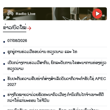
ຂ່າວ/ບົດ​ໃໝ່
07/08/2026
●
ຊຸກຍູ້ການຮ່ວມມືຮອບດ້ານ ຫວຽດນາມ ແລະ ໄທ
●
ເປີດກວ້າງການຮ່ວມມືສາກົນ, ຍົກລະດັບການໂຄສະນາການທ່ອງທ່ຽວ
●
ຫວຽດນາມ
ຮັບປະກັນຄວາມຄືບໜ້າກໍ່ສ້າງສຳເລັດບັນດາກິດຈະກຳຮັບໃຊ້ APEC
●
2027
ຮ່າງກົດໝາຍວ່າດ້ວຍພັດທະນາຕົວເມືອງ ກຳນົດກົນໄກຈຳເພາະທີ່ດີ
●
ກວ່າໃຫ້ແກ່ນະຄອນ ໂຮ່ຈີມິນ