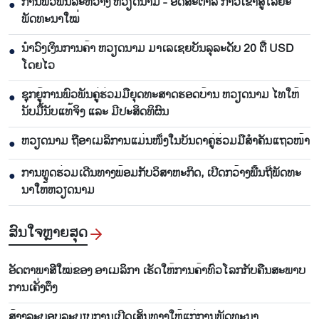
ການພົວພັນລະຫວ່າງ ຫວຽດນາມ - ອົດສະຕາລີ ກ້າວເຂົ້າສູ່ໄລຍະ
●
ພັດທະນາໃໝ່
ນຳ​ວົງ​ເງິນ​ການ​ຄ້າ ຫວຽດ​ນາມ ມາ​ເລ​ເຊຍ​ບັນ​ລຸ​ລະ​ດັບ 20 ຕື້ USD
●
ໂດຍ​ໄວ
ຊຸກ​ຍູ້​ການ​ພົວ​ພັນ​ຄູ່​ຮ່ວມ​ມື​ຍຸດ​ທະ​ສາດ​ຮອດ​ບ້ານ ຫວຽດ​ນາມ ໄທ​ໃຫ້​
●
ນັບ​ມື້​ນັບ​ແທ້​ຈິງ ແລະ ມີ​ປະ​ສິດ​ທິ​ຜົນ
ຫ​ວຽດ​ນາມ ຖື​ອາ​ເມ​ລິ​ການ​ແມ່ນ​ໜຶ່ງ​ໃນ​ບັນ​ດາ​ຄູ່​ຮ່ວມ​ມື​ສຳ​ຄັນ​ແຖວ​ໜ້າ
●
ການ​ທູດ​ຮ່ວມ​ເດີນ​ທາງ​ພ້ອມກັບ​ວິ​ສາ​ຫະ​ກ​ິດ, ເປີດກວ້າງ​ພື້ນ​ຖີ່​ພັດ​ທະ​
●
ນາ​ໃຫ້​ຫວຽດ​ນາມ
ສົນ​ໃຈ​ຫຼາຍ​ສຸດ
ອັດ​ຕາ​ພາ​ສີ​ໃໝ່​ຂອງ ອາ​ເມ​ລິ​ກາ​ ເຮັດ​ໃຫ້​ການ​ຄ້າ​ທົ່ວ​ໂລກ​ກັບ​ຄືນ​ສະ​ພາບ​
ການ​ເຄັ່ງ​ຕຶງ
ສ້າງ​ລະ​ບອບ​ລະ​ບຽບ​ການ​ເປີດ​ເສັ້ນ​ທາງ​ໃຫ້​ແກ່​ການ​ພັດ​ທະ​ນາ