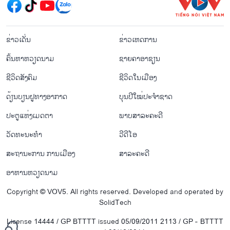
menu footer tiếng Lào
ຂ່າວເດັ່ນ
ຂ່າວເຫດການ
ຄົ້ນຫາຫວຽດນາມ
ຊາຍຄາອາຊຽນ
ຊີ​ວິດ​ສັງ​ຄົມ
ຊີ​ວິດ​ໃນ​ເມືອງ
ດ້ຽນບຽນ​ຝູທາງ​ອາກາດ
ບຸນປີໃໝ່ປະຈຳຊາດ
ປະຕູແຫ່ງເມດຕາ
ພາບສາລະຄະດີ
ວັດທະນະທໍາ
ວີດີໂອ
ສະຖານະການ ການເມືອງ
ສາລະຄະດີ
ອາຫານຫວຽດນາມ
Copyright © VOV5. All rights reserved. Developed and operated by
SolidTech
License 14444 / GP BTTTT issued 05/09/2011 2113 / GP - BTTTT