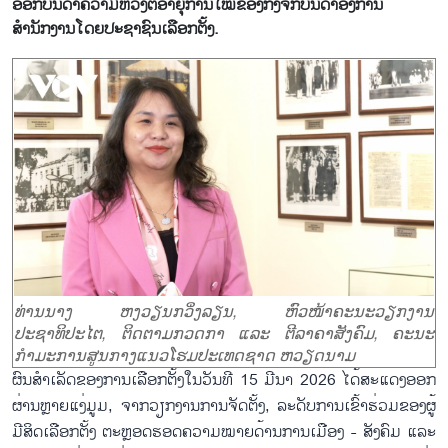
ອອກບັນດາຄວາມຫວັງຕໍ່ອາຍຸການໃໝ່ຂອງກົງຈັກບັນດາອົງການ
ສຳນັກງານໂດຍປະຊາຊົນເລືອກຕັ້ງ.
ທ່ານນາງ ຫງວຽນກວິ່ງລຽນ, ຫົວໜ້າຄະນະວຽກງານ
ປະຊາທິປະໄຕ, ຕິດຕາມກວດກາ ແລະ ຕີລາຄາສັງຄົມ, ຄະນະ
ກຳມະການສູນກາງແນວໂຮມປະເທດຊາດ ຫວຽດນາມ
ຜົນສຳເລັດຂອງການເລືອກຕັ້ງໃນວັນທີ 15 ມີນາ 2026 ໄດ້ສະແດງອອກ
ຜ່ານຫຼາຍແງ່ມູມ, ຈາກວຽກງານການຈັດຕັ້ງ, ລະດັບການເຂົ້າຮ່ວມຂອງຜູ້
ມີສິດເລືອກຕັ້ງ ຕະຫຼອດຮອດຄວາມໝາຍດ້ານການເມືອງ - ສັງຄົມ ແລະ