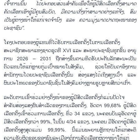
ເຈົ້າການນັ້ນ ໄດ້ປະກອບສ່ວນສຳຄັນເພື່ອໃຫ້ຜູ້ມີສິດເລືອກຕັ້ງສາມາດ
ຄັດເລືອກເອົາຜູ້ມີຄຸນສົມບັດ, ມີຄວາມເກັ່ງກ້າສາມາດຢ່າງແທ້ຈິງ, ສົມ
ເປັນຜູ້ຕາງໜ້າໃຫ້ແກ່ເຈດຈຳນົງ ແລະ ຄວາມມຸ່ງມາດປາດຖະໜາຂອງ
ປະຊາຊົນ”.
ໂຄງປະກອບຂອງຜູ້ແທນທີ່ໄດ້ຮັບການເລືອກຕັ້ງໃນການເລືອກຕັ້ງ
ສະມາຊິກສະພາແຫ່ງຊາດຊຸດທີ XVI ແລະ ສະພາປະຊາຊົນທຸກຂັ້ນ ອາຍຸ
ການ 2026 – 2031 ຖືກສ້າງຂຶ້ນຕາມທິດຮັບປະກັນລັກສະນະເປັນ
ຕົວແທນໃຫ້ແກ່ຫຼາຍກຸ່ມເປົ້າໝາຍໃນສັງຄົມ, ຊ່ວຍໃຫ້ບັນດາອົງການ
ສຳນັກງານໂດຍປະຊາຊົນເລືອກຕັ້ງນັ້ນ ສ່ອງແສງໄດ້ເຖິງສຽງເວົ້າ ແລະ
ຜົນປະໂຫຍດຂອງບັນດາຊົນຊັ້ນໃນສັງຄົມຢ່າງຫຼາຍຮູບຫຼາຍສີກວ່າເກົ່າ.
ລະດັບການເຂົ້າຮ່ວມຢ່າງຕັ້ງໜ້າຂອງຜູ້ມີສິດເລືອກຕັ້ງກໍແມ່ນປັດໄຈ
ສຳຄັນສ່ອງແສງຜົນສຳເລັດຂອງການເລືອກຕັ້ງ. ອັດຕາ 99,68% ຜູ້ມີສິດ
ເລືອກຕັ້ງເຂົ້າຮ່ວມການເລືອກຕັ້ງ; ທົ່ວ 34 ແຂວງ, ນະຄອນບັນລຸອັດຕາຜູ້
ມີສິດເລືອກຕັ້ງກວ່າ 99%, ໃນນັ້ນ 4/34 ແຂວງ, ນະຄອນ ມີອັດຕາຜູ້ມີສິດ
ເລືອກຕັ້ງສູງສຸດແມ່ນ 99,99%. ນີ້ແມ່ນພະຍານຫຼັກຖານໃຫ້ແກ່ສະຕິ
ຄວາມຮັບຜິດຊອບຂອງພົນລະເມືອງຕໍ່ການຄັດເລືອກຜູ້ຕາງໜ້າໃຫ້ແກ່