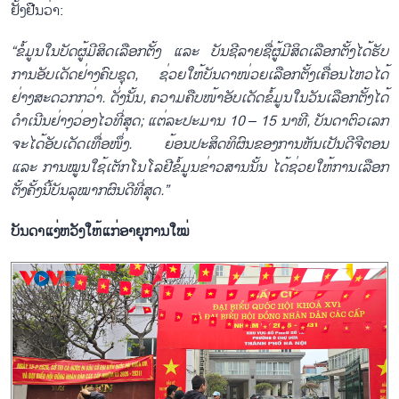
ຢັ້ງຢືນວ່າ:
“ຂໍ້ມູນໃນບັດຜູ້ມີສິດເລືອກຕັ້ງ ແລະ ບັນຊີລາຍຊື່ຜູ້ມີສິດເລືອກຕັ້ງໄດ້ຮັບ
ການອັບເດັດຢ່າງຄົບຊຸດ, ຊ່ວຍໃຫ້ບັນດາໜ່ວຍເລືອກຕັ້ງເຄື່ອນໄຫວໄດ້
ຢ່າງສະດວກກວ່າ. ດັ່ງນັ້ນ, ຄວາມຄືບໜ້າອັບເດັດຂໍ້ມູນໃນວັນເລືອກຕັ້ງໄດ້
ດຳເນີນຢ່າງວ່ອງໄວທີ່ສຸດ; ແຕ່ລະປະມານ 10
–
15 ນາທີ, ບັນດາຕົວເລກ
ຈະໄດ້ອັບເດັດເທື່ອໜຶ່ງ. ຍ້ອນປະສິດທິຜົນຂອງການຫັນເປັນດີຈີຕອນ
ແລະ ການໝູນໃຊ້ເຕັກໂນໂລຢີຂໍ້ມູນຂ່າວສານນັ້ນ ໄດ້ຊ່ວຍໃຫ້ການເລືອກ
ຕັ້ງຄັ້ງນີ້ບັນລຸໝາກຜົນດີທີ່ສຸດ.”
ບັນດາແງ່ຫວັງໃຫ້ແກ່ອາຍຸການໃໝ່