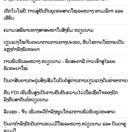
ເຕັກ​ໂນ​ໂລ​ຢີ: ການ​ສູ້​ຢັນ​ກັນ​ຍຸດ​ທະ​ສາດ​ໃໝ່​ລະ​ຫວ່າງ ອາ​ເມ​ລິ​ກາ ແລະ
ເອີ​ຣົບ
ຄວາມ​ເສ​ລີ​ພາບ​ທາງສາ​ສະ​ໜາ​ໃນ​ສັງ​ຄົມ ຫວຽດ​ນາມ
ປ່ຽນແປງໃໝ່ຈິນຕະນາການການຕ່າງປະເທດ, ຫັນໂອກາດໃຫ້ກາຍເປັນ
ແຫຼ່ງກຳລັງພັດທະນາ
ການພົວພັນລະຫວ່າງ ຫວຽດນາມ - ອົດສະຕາລີ ກ້າວເຂົ້າສູ່ໄລຍະ
ພັດທະນາໃໝ່
ບັນ​ດາ​ສັນ​ຍານກະ​ຕຸ້ນ​ສົ່ງ​ເສີມ​ໃນ​ບັ້ນ​ຕໍ່​ສູ້​ຕ້ານ​ການ​ປ່ຽນ​ແປງ​ດິນ​ຟ້າ​ອາ​ກາດ
ທຶນ FDI ເພີ່ມຂຶ້ນສູງເປັນການຢືນຢັນຄວາມໄວ້ເນື້ອເຊື່ອໃຈຂອງນັກ
ລົງທຶນສາກົນຕໍ່ຫວຽດນາມ
ລັດເຊຍ - ຈີນ ເພີ່ມທະວີກຳລັງໜູນໃຫ້ແກ່ການພົວພັນຍຸດທະສາດ
ບັນ​ດາ​ກຳ​ລັງ​ຝັກ​ດັນ​ການ​ຮ່ວມ​ມື​ໃໝ່​ລະ​ຫວ່າງ ຫວຽດ​ນາມ ແລະ ບັນ​ດາ​ຄູ່​
ຮ່ວມ​ມື