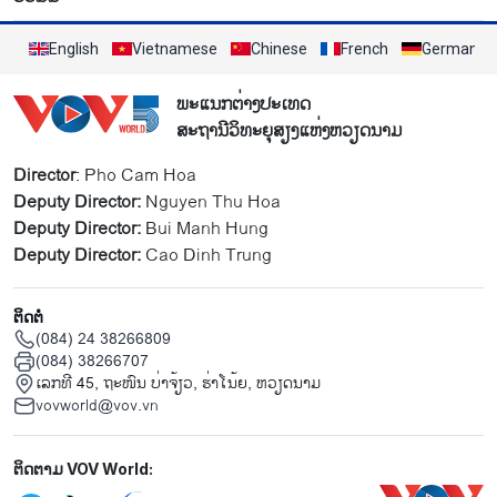
English
Vietnamese
Chinese
French
German
ພະແນກຕ່າງປະເທດ
ສະຖານີວິທະຍຸສຽງແຫ່ງຫວຽດນາມ
Director
: Pho Cam Hoa
Deputy Director:
Nguyen Thu Hoa
Deputy Director:
Bui Manh Hung
Deputy Director:
Cao Dinh Trung
ຕິດຕໍ່
(084) 24 38266809
(084) 38266707
ເລກທີ 45, ຖະໜົນ ບ່າ​ຈ້ຽວ, ຮ່າ​ໂນ້ຍ, ຫວຽດນາມ
vovworld@vov.vn
Mạng xã hội
ຕິດຕາມ VOV World: