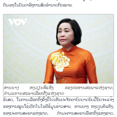
ຕົນເອງໃນບັນດາອົງການສິດອຳນາດກົດໝາຍ.
ທ່ານນາງ ຫງວຽນທິແທັງ, ຮອງປະທານສະພາແຫ່ງຊາດ,
ກຳມະການສະພາເລືອກຕັ້ງແຫ່ງຊາດ
ພິເສດ, ໃນການເລືອກຕັ້ງຄັ້ງນີ້ໄດ້ເຫັນປະຈັກຕາບົດບາດນັບມື້ນັບຈະແຈ້ງ
ຂອງການໝູນໃຊ້ເຕັກໂນໂລຢີຂໍ້ມູນຂ່າວສານ. ທ່ານນາງ ຫງວຽນທິແທັງ,
ຮອງປະທານສະພາແຫ່ງຊາດ, ກຳມະການສະພາເລືອກຕັ້ງແຫ່ງຊາດ,