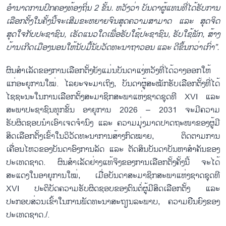
ອຳນາດການປົກຄອງທ້ອງຖິ່ນ 2 ຂັ້ນ. ຫວັງວ່າ ບັນດາຜູ້ແທນທີ່ໄດ້ຮັບການ
ເລືອກຕັ້ງໃນຄັ້ງນີ້ຈະເສີມຂະຫຍາຍຈົນສຸດຄວາມສາມາດ ແລະ ສຸດຈິດ
ສຸດໃຈກັບປະຊາຊົນ, ເຮັດແນວໃດເພື່ອຮັບໃຊ້ປະຊາຊົນ, ຮັບໃຊ້ພັກ, ສ້າງ
ບ້ານເກີດເມືອງນອນໃຫ້ນັບມື້ນັບວັດທະນາຖາວອນ ແລະ ດີຂຶ້ນກວ່າເກົ່າ”.
ຜົນສຳເລັດຂອງການເລືອກຕັ້ງຍັງແມ່ນບັນດາແງ່ຫວັງທີ່ໄດ້ວາງອອກໃຫ້
ແກ່ອະຍຸການໃໝ່. ໄລຍະຈະມາເຖິງ, ບັນດາຜູ້ສະໝັກຮັບເລືອກຕັ້ງທີ່ໄດ້
ໄຊຊະນະໃນການເລືອກຕັ້ງສະມາຊິກສະພາແຫ່ງຊາດຊຸດທີ XVI ແລະ
ສະພາປະຊາຊົນທຸກຂັ້ນ ອາຍຸການ 2026 – 2031 ຈະມີຄວາມ
ຮັບຜິດຊອບນຳເອົາເຈດຈຳນົງ ແລະ ຄວາມມຸ່ງມາດປາດຖະໜາຂອງຜູ້ມີ
ສິດເລືອກຕັ້ງເຂົ້າໃນວິວັດທະນາການສ້າງກົດໝາຍ, ຕິດຕາມການ
ເຄື່ອນໄຫວຂອງບັນດາອົງການລັດ ແລະ ຕັດສິນບັນດາບັນຫາສຳຄັນຂອງ
ປະເທດຊາດ. ຜົນສຳເລັດຢ່າງແທ້ຈິງຂອງການເລືອກຕັ້ງຄັ້ງນີ້ ຈະໄດ້
ສະແດງໃນອາຍຸການໃໝ່, ເມື່ອບັນດາສະມາຊິກສະພາແຫ່ງຊາດຊຸດທີ
XVI ປະຕິບັດຄວາມຮັບຜິດຊອບຂອງຕົນຕໍ່ຜູ້ມີສິດເລືອກຕັ້ງ ແລະ
ປະກອບສ່ວນເຂົ້າໃນການພັດທະນາສະຖຽນລະພາບ, ຄວາມຍືນຍົງຂອງ
ປະເທດຊາດ./.