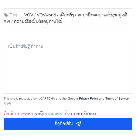
Tag:
VOV /
VOVworld /
ເລື​ອກ​ຕັ້ງ /
ສະ​ມາ​ຊິກ​ສະ​ພາ​ແຫ່ງ​ຊາດ​ຊຸດ​ທີ
XVI /
ຄວາມ​ເຊື່ອ​ໝັ້ນຕໍ່​ອາ​ຍຸ​ການ​ໃໝ່
This site is protected by reCAPTCHA and the Google
Privacy Policy
and
Terms of Service
apply.
ຄຳເຫັນຂອງທ່ານຈະຖືກກວດສອບກ່ອນການເຜີຍແຜ່
ສົ່ງຄຳເຫັນ