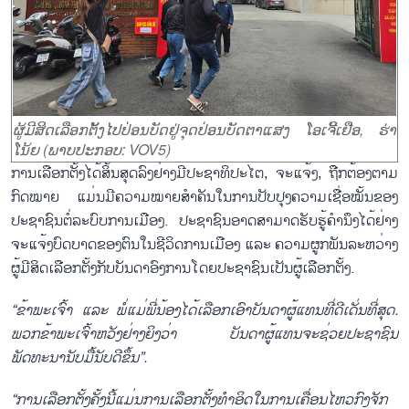
ຜູ້ມີສິດເລືອກຕັ້ງໄປປ່ອນບັດຢູ່ຈຸດປ່ອນບັດຕາແສງ ໂອເຈີ້ເຢືອ, ຮ່າ
ໂນ້ຍ (ພາບປະກອບ: VOV5)
ການເລືອກຕັ້ງໄດ້ສິ້ນສຸດລົງຢ່າງມີປະຊາທິປະໄຕ, ຈະແຈ້ງ, ຖືກຕ້ອງຕາມ
ກົດໝາຍ ແມ່ນມີຄວາມໝາຍສຳຄັນໃນການປັບປຸງຄວາມເຊື່ອໝັ້ນຂອງ
ປະຊາຊົນຕໍ່ລະບົບການເມືອງ. ປະຊາຊົນອາດສາມາດຮັບຮູ້ຄຳນຶງໄດ້ຢ່າງ
ຈະແຈ້ງບົດບາດຂອງຕົນໃນຊີວິດການເມືອງ ແລະ ຄວາມຜູກພັນລະຫວ່າງ
ຜູ້ມີສິດເລືອກຕັ້ງກັບບັນດາອົງການໂດຍປະຊາຊົນເປັນຜູ້ເລືອກຕັ້ງ.
“ຂ້າພະເຈົ້າ ແລະ ພໍ່ແມ່ພີ່ນ້ອງໄດ້ເລືອກເອົາບັນດາຜູ້ແທນທີ່ດີເດັ່ນທີ່ສຸດ.
ພວກຂ້າພະເຈົ້າຫວັງຢ່າງຍິງວ່າ ບັນດາຜູ້ແທນຈະຊ່ວຍປະຊາຊົນ
ພັດທະນານັບມື້ນັບດີຂຶ້ນ”.
“ການເລືອກຕັ້ງຄັ້ງນີ້ແມ່ນການເລືອກຕັ້ງທຳອິດໃນການເຄື່ອນໄຫວກົງຈັກ