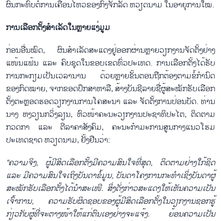
ຜົນກະທົບຕໍ່ການເຄື່ອນໄຫວຂອງກົງຈັກລັດ ຫວຽດນາມ ໃນອາຍຸການໃໝ່.
ການເລືອກຕັ້ງສຳເລັດໃນຫຼາຍແງ່ມູມ
ກ່ອນອື່ນໝົດ, ຜົນສຳເລັດສະແດງຢູ່ອອກຜ່ານຫຼາຍວຽກງານຈັດຕັ້ງຢ່າງ
ແໜ້ນແຟ້ນ ແລະ ຄົບຊຸດໃນຂອບເຂດທົ່ວປະເທດ. ການເລືອກຕັ້ງໄດ້ຮັບ
ການກະກຽມເປັນເວລານານ ດ້ວຍຫຼາຍຂັ້ນຕອນຖືກຕ້ອງຕາມຂໍ້ກຳນົດ
ຂອງກົດໝາຍ, ຈາກຂອດປຶກສາຫາລື, ສ້າງບັນຊີລາຍຊື່ຜູ້ສະໝັກຮັບເລືອກ
ຕັ້ງຕະຫຼອດຮອດວຽກງານການໂຄສະນາ ແລະ ຈັດຕັ້ງການປ່ອນບັດ. ທ່ານ
ນາງ ຫງວຽນກວິ່ງລຽນ, ຫົວໜ້າຄະນະວຽກງານປະຊາທິປະໄຕ, ຕິດຕາມ
ກວດກາ ແລະ ຕີລາຄາສັງຄົມ, ຄະນະກຳມະການສູນກາງແນວໂຮມ
ປະເທດຊາດ ຫວຽດນາມ, ຢັ້ງຢືນວ່າ:
“ຄວາມຈິງ, ຜູ້ມີສິດເລືອກຕັ້ງມີຄວາມສົນໃຈທີ່ສຸດ, ຕິດຕາມຢ່າງໃກ້ຊິດ
ແລະ ມີຄວາມສົນໃຈເຖິງບັນດາຂໍ້ມູນ, ບັນດາໂຄງການກະທຳເຊິ່ງບັນດາຜູ້
ສະໝັກຮັບເລືອກຕັ້ງໄດ້ນຳສະເໜີ. ສິ່ງດັ່ງກ່າວສະແດງໃຫ້ເຫັນຄວາມເປັນ
ເຈົ້າການ, ຄວາມຮັບຜິດຊອບຂອງຜູ້ມີສິດເລືອກຕັ້ງໃນວຽກງານຊອກຮູ້
ກ່ຽວກັບຜູ້ທີ່ຈະຕາງໜ້າໃຫ້ແກ່ຕົນເອງຢ່າງຈະແຈ້ງ. ຍ້ອນຄວາມເປັນ