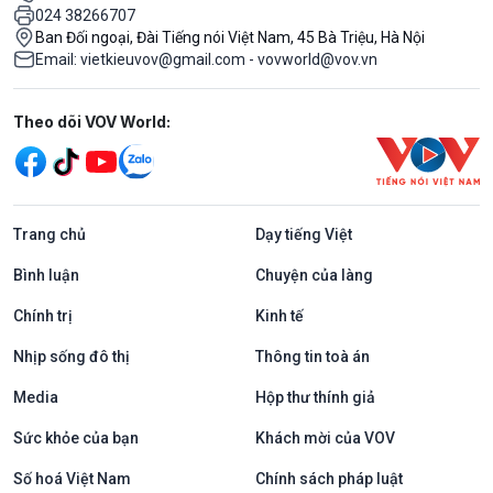
024 38266707
Ban Đối ngoại, Đài Tiếng nói Việt Nam, 45 Bà Triệu, Hà Nội
Email: vietkieuvov@gmail.com - vovworld@vov.vn
Mạng xã hội
Theo dõi VOV World:
Trang chủ
Dạy tiếng Việt
Bình luận
Chuyện của làng
Chính trị
Kinh tế
Nhịp sống đô thị
Thông tin toà án
Media
Hộp thư thính giả
Sức khỏe của bạn
Khách mời của VOV
Số hoá Việt Nam
Chính sách pháp luật