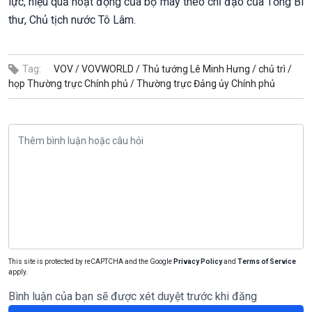
lực, hiệu quả hoạt động của bộ máy theo chỉ đạo của Tổng Bí
thư, Chủ tịch nước Tô Lâm.
Tag:
VOV /
VOVWORLD /
Thủ tướng Lê Minh Hưng /
chủ trì /
họp Thường trực Chính phủ /
Thường trực Đảng ủy Chính phủ
This site is protected by reCAPTCHA and the Google
Privacy Policy
and
Terms of Service
apply.
Bình luận của bạn sẽ được xét duyệt trước khi đăng