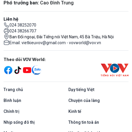
Phó trưởng ban:
Cao Đình Trung
Liên hệ
024 38252070
024 38266707
Ban Đối ngoại, Đài Tiếng nói Việt Nam, 45 Bà Triệu, Hà Nội
Email: vietkieuvov@gmail.com - vovworld@vov.vn
Mạng xã hội
Theo dõi VOV World:
Trang chủ
Dạy tiếng Việt
Bình luận
Chuyện của làng
Chính trị
Kinh tế
Nhịp sống đô thị
Thông tin toà án