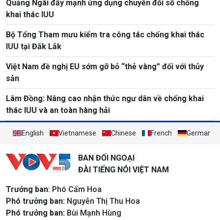
Quảng Ngãi đẩy mạnh ứng dụng chuyển đổi số chống
khai thác IUU
Bộ Tổng Tham mưu kiểm tra công tác chống khai thác
IUU tại Đắk Lắk
Việt Nam đề nghị EU sớm gỡ bỏ “thẻ vàng” đối với thủy
sản
Lâm Đồng: Nâng cao nhận thức ngư dân về chống khai
thác IUU và an toàn hàng hải
English
Vietnamese
Chinese
French
German
BAN ĐỐI NGOẠI
ĐÀI TIẾNG NÓI VIỆT NAM
Trưởng ban
: Phó Cẩm Hoa
Phó trưởng ban:
Nguyễn Thị Thu Hoa
Phó trưởng ban:
Bùi Mạnh Hùng