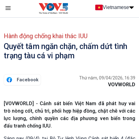
Nhảy đến nội dung
Vietnamese
Main navigation
menu phụ tiếng Việt
Hành động chống khai thác IUU
Quyết tâm ngăn chặn, chấm dứt tình
trạng tàu cá vi phạm
Thứ năm, 09/04/2026, 16:39
Facebook
VOVWORLD
[VOVWORLD] - Cảnh sát biển Việt Nam đã phát huy vai
trò nòng cốt, chủ trì, phối hợp hiệp đồng, chặt chẽ với các
lực lượng, chính quyền các địa phương ven biển trong
đấu tranh chống IUU.
Sáng nay (09/4), tại Bộ Tư lệnh Vùng Cảnh sát biển 4 (đặc