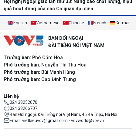
Hội nghị Ngoại giao lần thứ 33: Nâng cao chất lượng, hiệu
quả hoạt động của các Cơ quan đại diện
English
Vietnamese
Chinese
French
German
BAN ĐỐI NGOẠI
ĐÀI TIẾNG NÓI VIỆT NAM
Trưởng ban
: Phó Cẩm Hoa
Phó trưởng ban:
Nguyễn Thị Thu Hoa
Phó trưởng ban:
Bùi Mạnh Hùng
Phó trưởng ban:
Cao Đình Trung
Liên hệ
024 38252070
024 38266707
Ban Đối ngoại, Đài Tiếng nói Việt Nam, 45 Bà Triệu, Hà Nội
Email: vietkieuvov@gmail.com - vovworld@vov.vn