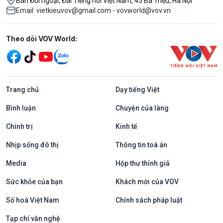
Ban Đối ngoại, Đài Tiếng nói Việt Nam, 45 Bà Triệu, Hà Nội
Email: vietkieuvov@gmail.com - vovworld@vov.vn
Mạng xã hội
Theo dõi VOV World:
Trang chủ
Dạy tiếng Việt
Bình luận
Chuyện của làng
Chính trị
Kinh tế
Nhịp sống đô thị
Thông tin toà án
Media
Hộp thư thính giả
Sức khỏe của bạn
Khách mời của VOV
Số hoá Việt Nam
Chính sách pháp luật
Tạp chí văn nghệ