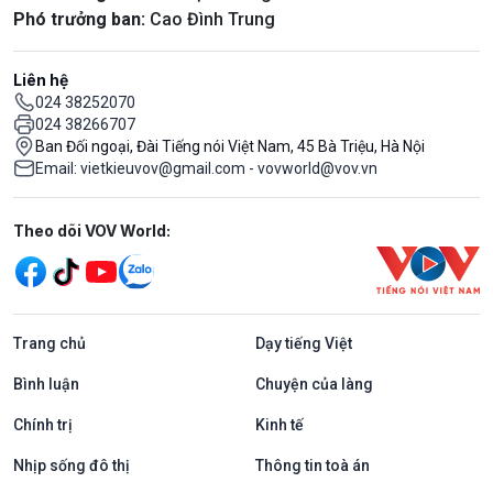
Phó trưởng ban:
Cao Đình Trung
Liên hệ
024 38252070
024 38266707
Ban Đối ngoại, Đài Tiếng nói Việt Nam, 45 Bà Triệu, Hà Nội
Email: vietkieuvov@gmail.com - vovworld@vov.vn
Mạng xã hội
Theo dõi VOV World:
Trang chủ
Dạy tiếng Việt
Bình luận
Chuyện của làng
Chính trị
Kinh tế
Nhịp sống đô thị
Thông tin toà án