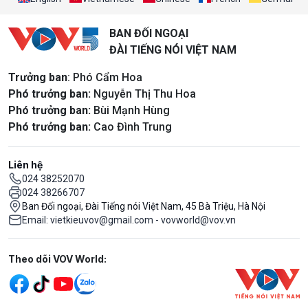
BAN ĐỐI NGOẠI
ĐÀI TIẾNG NÓI VIỆT NAM
Trưởng ban
: Phó Cẩm Hoa
Phó trưởng ban:
Nguyễn Thị Thu Hoa
Phó trưởng ban:
Bùi Mạnh Hùng
Phó trưởng ban:
Cao Đình Trung
Liên hệ
024 38252070
024 38266707
Ban Đối ngoại, Đài Tiếng nói Việt Nam, 45 Bà Triệu, Hà Nội
Email: vietkieuvov@gmail.com - vovworld@vov.vn
Mạng xã hội
Theo dõi VOV World: