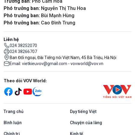
Trưởng ban
: Phó Cẩm Hoa
Phó trưởng ban:
Nguyễn Thị Thu Hoa
Phó trưởng ban:
Bùi Mạnh Hùng
Phó trưởng ban:
Cao Đình Trung
Liên hệ
024 38252070
024 38266707
Ban Đối ngoại, Đài Tiếng nói Việt Nam, 45 Bà Triệu, Hà Nội
Email: vietkieuvov@gmail.com - vovworld@vov.vn
Mạng xã hội
Theo dõi VOV World:
Trang chủ
Dạy tiếng Việt
Bình luận
Chuyện của làng
Chính trị
Kinh tế