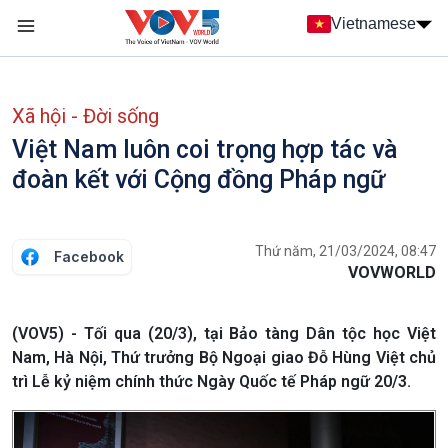
Nhảy đến nội dung
Vietnamese
Main navigation
menu phụ tiếng Việt
Xã hội - Đời sống
Việt Nam luôn coi trọng hợp tác và
đoàn kết với Cộng đồng Pháp ngữ
Thứ năm, 21/03/2024, 08:47
Facebook
VOVWORLD
(VOV5) - Tối qua (20/3), tại Bảo tàng Dân tộc học Việt
Nam, Hà Nội, Thứ trưởng Bộ Ngoại giao Đỗ Hùng Việt chủ
trì Lễ kỷ niệm chính thức Ngày Quốc tế Pháp ngữ 20/3.