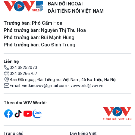
BAN ĐỐI NGOẠI
ĐÀI TIẾNG NÓI VIỆT NAM
Trưởng ban
: Phó Cẩm Hoa
Phó trưởng ban:
Nguyễn Thị Thu Hoa
Phó trưởng ban:
Bùi Mạnh Hùng
Phó trưởng ban:
Cao Đình Trung
Liên hệ
024 38252070
024 38266707
Ban Đối ngoại, Đài Tiếng nói Việt Nam, 45 Bà Triệu, Hà Nội
Email: vietkieuvov@gmail.com - vovworld@vov.vn
Mạng xã hội
Theo dõi VOV World:
Trang chủ
Dạy tiếng Việt