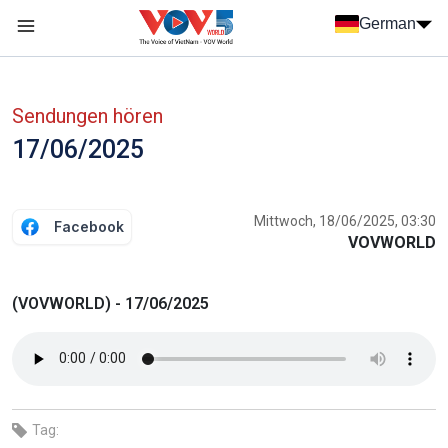
Nhảy đến nội dung
German
Menu trang chủ tiếng Đức
menu phụ tiếng Đức
Sendungen hören
17/06/2025
Mittwoch, 18/06/2025, 03:30
Facebook
VOVWORLD
(VOVWORLD) - 17/06/2025
Tag: