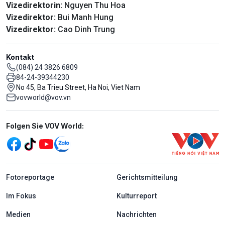
Vizedirektorin:
Nguyen Thu Hoa
Vizedirektor:
Bui Manh Hung
Vizedirektor:
Cao Dinh Trung
Kontakt
(084) 24 3826 6809
84-24-39344230
No 45, Ba Trieu Street, Ha Noi, Viet Nam
vovworld@vov.vn
Mạng xã hội
Folgen Sie VOV World:
menu footer tiếng Đức
Fotoreportage
Gerichtsmitteilung
Im Fokus
Kulturreport
Medien
Nachrichten