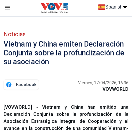
Nhảy đến nội dung
Spanish
Menu trang chủ tiếng Tây Ban Nha
Menu phụ tiếng Tây ban nha
Noticias
Vietnam y China emiten Declaración
Conjunta sobre la profundización de
su asociación
Viernes, 17/04/2026, 16:36
Facebook
VOVWORLD
[VOVWORLD] - Vietnam y China han emitido una
Declaración Conjunta sobre la profundización de la
Asociación Estratégica Integral de Cooperación y el
avance en la construcción de una comunidad Vietnam-