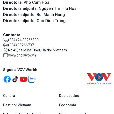
Directora
: Pho Cam Hoa
Directora adjunta:
Nguyen Thi Thu Hoa
Director adjunto:
Bui Manh Hung
Director adjunto:
Cao Dinh Trung
Contacto
(084) 24 38266809
(084) 38266707
No 45, calle Bà Triệu, Ha Noi, Vietnam
vovworld@vov.vn
Mạng xã hội
Sigue a VOV World:
menu footer tiếng Tây ban nha
Cultura
Destacados
Destino: Vietnam
Economía