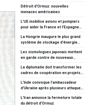
Détroit d'Ormuz: nouvelles
menaces américaines
L'UE mobilise avions et pompiers
pour aider la France et l'Espagne
face aux incendies
La Hongrie inaugure le plus grand
système de stockage d'énergie
d'Europe centrale
Les sismologues japonais mettent
en garde contre de nouveaux
séismes majeurs après celui de
La diplomatie doit transformer les
Kumamoto
cadres de coopération en projets
concrets
L'Inde convoque l'ambassadeur
d'Ukraine après plusieurs attaques
visant des navires marchands en
L'Iran annonce la fermeture totale
mer Noire.
du détroit d'Ormuz