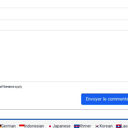
of Service
apply.
Envoyer le commenta
German
Indonesian
Japanese
Khmer
Korean
Lao