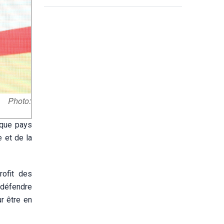
 Photo:
 que pays
e et de la
rofit des
e défendre
ur être en