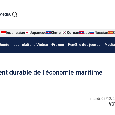
iện tiếng Pháp
Media
n
Indonesian
Japanese
Khmer
Korean
Lao
Russian
S
honie
Les relations Vietnam-France
Fenêtre des jeunes
Media
nt durable de l’économie maritime
mardi, 05/12/2
VO