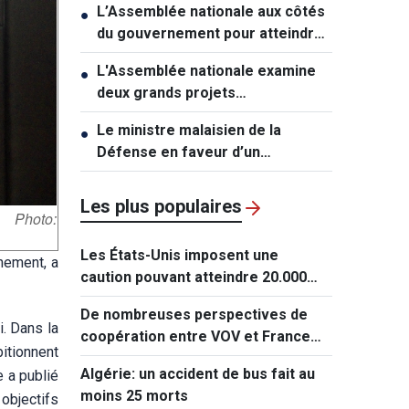
L’Assemblée nationale aux côtés
●
du gouvernement pour atteindre
une croissance à deux chiffres
L'Assemblée nationale examine
●
deux grands projets
d'infrastructures pour soutenir la
Le ministre malaisien de la
●
croissance
Défense en faveur d’un
rapprochement avec le Vietnam
Les plus populaires
 Photo:
Les États-Unis imposent une
nement, a
caution pouvant atteindre 20.000
dollars pour les demandes de visa
De nombreuses perspectives de
de ressortissants de 50 pays
i. Dans la
coopération entre VOV et France
itionnent
Médias Monde
Algérie: un accident de bus fait au
 a publié
moins 25 morts
objectifs