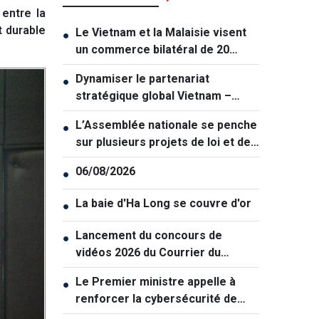
entre la
t durable
Le Vietnam et la Malaisie visent
●
un commerce bilatéral de 20
milliards de dollars
Dynamiser le partenariat
●
stratégique global Vietnam –
Thaïlande
L’Assemblée nationale se penche
●
sur plusieurs projets de loi et de
résolution majeurs
06/08/2026
●
La baie d'Ha Long se couvre d'or
●
Lancement du concours de
●
vidéos 2026 du Courrier du
Vietnam: "La paix et la jeunesse"
Le Premier ministre appelle à
●
renforcer la cybersécurité de
manière coordonnée