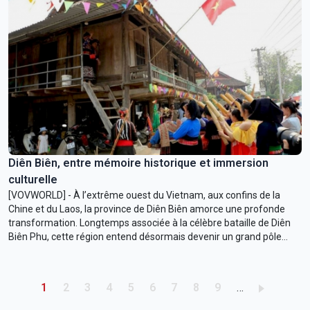
Diên Biên, entre mémoire historique et immersion
culturelle
[VOVWORLD] - À l’extrême ouest du Vietnam, aux confins de la
Chine et du Laos, la province de Diên Biên amorce une profonde
transformation. Longtemps associée à la célèbre bataille de Diên
Biên Phu, cette région entend désormais devenir un grand pôle
touristique, à l’échelle du Vietnam comme de l’Asie du Sud-Est.
Pagination
Trang hiện thời
Trang
Trang
Trang
Trang
Trang
Trang
Trang
Trang
1
2
3
4
5
6
7
8
9
…