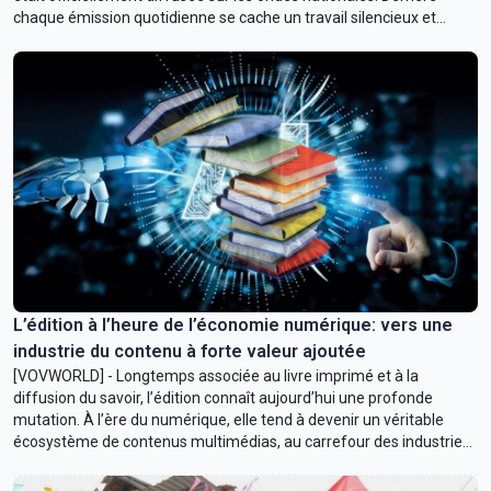
chaque émission quotidienne se cache un travail silencieux et
méthodique, celui des journalistes, rédacteurs, experts et autres
passionnés qui œuvrent inlassablement à préserver la langue et
l’écriture des peuples de cette région hautement stratégique.
L’édition à l’heure de l’économie numérique: vers une
industrie du contenu à forte valeur ajoutée
[VOVWORLD] - Longtemps associée au livre imprimé et à la
diffusion du savoir, l’édition connaît aujourd’hui une profonde
mutation. À l’ère du numérique, elle tend à devenir un véritable
écosystème de contenus multimédias, au carrefour des industries
culturelles, des technologies et de l’économie du savoir.