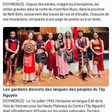
[VOVWORLD] - Depuis des siècles, malgré les intempéries, les
stèles gravées dans la roche du mont Non Nuoc, dans la province
de Ninh Binh, conservent des traces de rois et d’érudits. Chacune de
ces inscriptions, comparée à une page de poésie ou à un texte
littéraire, témoigne de l’évolution de l’écriture, de la langue et du
vietnamien ancien, tout en offrant un éclairage sur la vie sous les
dynasties d’antan.
Les gardiens discrets des langues des peuples du Tây
Nguyên
[VOVWORLD] - Le 1er juillet 1993, l’émission en langue Êdê de la
Voix du Vietnam pour les Hauts-Plateaux du Centre (Tây Nguyên)
était officiellement diffusée sur les ondes nationales. Derrière