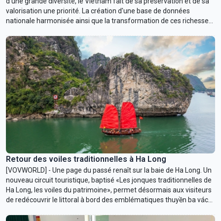
d'une grande diversité, le Vietnam fait de sa préservation et de sa
valorisation une priorité. La création d'une base de données
nationale harmonisée ainsi que la transformation de ces richesses
en actifs de propriété intellectuelle constituent désormais un axe
stratégique des politiques publiques.
Retour des voiles traditionnelles à Ha Long
[VOVWORLD] - Une page du passé renaît sur la baie de Ha Long. Un
nouveau circuit touristique, baptisé «Les jonques traditionnelles de
Ha Long, les voiles du patrimoine», permet désormais aux visiteurs
de redécouvrir le littoral à bord des emblématiques thuyền ba vách.
Plus qu'une simple promenade, cette expérience invite à replonger
dans l'histoire et les traditions de la baie.