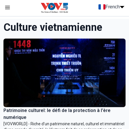
Nhảy đến nội dung
French
Menu trang chủ tiếng Pháp
menu phụ tiếng Pháp
Culture vietnamienne
Patrimoine culturel: le défi de la protection à l'ère
numérique
[VOVWORLD] - Riche d'un patrimoine naturel, culturel et immatériel