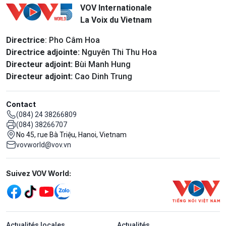
VOV Internationale
La Voix du Vietnam
Directrice
: Pho Câm Hoa
Directrice adjointe:
Nguyên Thi Thu Hoa
Directeur adjoint:
Bùi Manh Hung
Directeur adjoint:
Cao Dinh Trung
Contact
(084) 24 38266809
(084) 38266707
No 45, rue Bà Triệu, Hanoi, Vietnam
vovworld@vov.vn
Mạng xã hội
Suivez VOV World:
menu footer tiếng Pháp
Actualités locales
Actualités