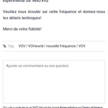
expérimental sur 9840 kHz.
Veuillez nous écouter sur cette fréquence et donnez-nous
les détails techniques!
Merci de votre fidélité!
Tag:
VOV /
VOVworld /
nouvelle fréquence /
VOV
This site is protected by reCAPTCHA and the Google
Privacy Policy
and
Terms of Service