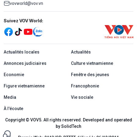
vovworld@vov.vn
Mạng xã hội
Suivez VOV World:
menu footer tiếng Pháp
Actualités locales
Actualités
Annonces judiciaires
Culture vietnamienne
Economie
Fenêtre des jeunes
Figure vietnamienne
Francophonie
Media
Vie sociale
À l'écoute
Copyright © VOV5. All rights reserved. Developed and operated
by SolidTech