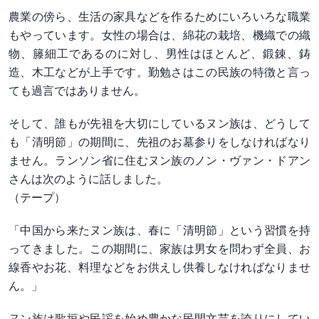
農業の傍ら、生活の家具などを作るためにいろいろな職業
もやっています。女性の場合は、綿花の栽培、機織での織
物、籐細工であるのに対し、男性はほとんど、鍛錬、鋳
造、木工などが上手です。勤勉さはこの民族の特徴と言っ
ても過言ではありません。
そして、誰もが先祖を大切にしているヌン族は、どうして
も「清明節」の期間に、先祖のお墓参りをしなければなり
ません。ランソン省に住むヌン族のノン・ヴァン・ドアン
さんは次のように話しました。
（テープ）
「中国から来たヌン族は、春に「清明節」という習慣を持
ってきました。この期間に、家族は男女を問わず全員、お
線香やお花、料理などをお供えし供養しなければなりませ
ん。」
ヌン族は歌垣や民謡を始め豊かな民間文芸を誇りにしてい