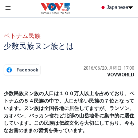
Nhảy đến nội dung
Japanese
Menu trang chủ tiếng nhật
menu phụ tiếng Nhật
ベトナム民族
少数民族ヌン族とは
2016/06/20, 月曜日, 17:00
Facebook
VOVWORLD
少数民族ヌン族の人口は１００万人以上を占めており、ベ
トナムの５４民族の中で、人口が多い民族の７位となって
います。ヌン族は全国各地に居住してますが、ランソン、
カオバン、バッカン省など北部の山岳地帯に集中的に居住
しています。この民族は伝統文化を大切にしており、今も
なお昔のままの習慣を保っています。