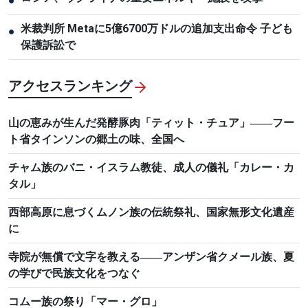
●
米裁判所 Metaに5億6700万ドルの追加支出命令 子ども
●
保護訴訟で
アクセスランキング
山の恵みが生んだ発酵豚肉「ティット・チュア」――フー
ト省タインソンの郷土の味、全国へ
チャム族のバニ・イスラム教徒、成人の儀礼「カレー・カ
タル」
西部高原に息づくムノン族の伝統祭礼、国家無形文化遺産
に
寺院が無償で文字を教える――アンザン省クメール族、夏
の学びで民族文化をつなぐ
コムー族の祭り「マー・グロ」