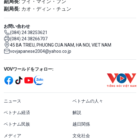
副局長:
ブイ・マイン・フン
副局長:
カオ・ディン・チュン
お問い合わせ
(084) 24 38253621
(084) 24 38266707
45 BA TRIEU, PHUONG CUA NAM, HA NOI, VIET NAM
vovjapanese2004@yahoo.co.jp
Mạng xã hội
VOVワールドをフォロー:
menu footer tiếng Nhật
ニュース
ベトナムの人々
ベトナム経済
解説
ベトナム民族
越日関係
メディア
文化社会