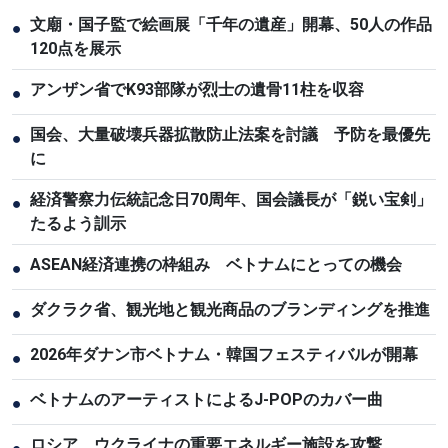
文廟・国子監で絵画展「千年の遺産」開幕、50人の作品
●
120点を展示
アンザン省でK93部隊が烈士の遺骨11柱を収容
●
国会、大量破壊兵器拡散防止法案を討議 予防を最優先
●
に
経済警察力伝統記念日70周年、国会議長が「鋭い宝剣」
●
たるよう訓示
ASEAN経済連携の枠組み ベトナムにとっての機会
●
ダクラク省、観光地と観光商品のブランディングを推進
●
2026年ダナン市ベトナム・韓国フェスティバルが開幕
●
ベトナムのアーティストによるJ-POPのカバー曲
●
ロシア、ウクライナの重要エネルギー施設を攻撃