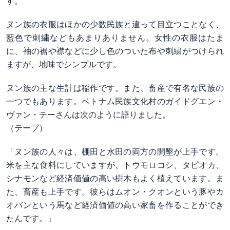
す。
ヌン族の衣服はほかの少数民族と違って目立つことなく、
藍色で刺繍などもあまりありません。女性の衣服はたま
に、袖の裾や襟などに少し色のついた布や刺繍がつけられ
ますが、地味でシンプルです。
ヌン族の主な生計は稲作です。また、畜産で有名な民族の
一つでもあります。ベトナム民族文化村のガイドグエン・
ヴァン・テーさんは次のように語りました。
（テープ）
「ヌン族の人々は、棚田と水田の両方の開墾が上手です。
米を主な食料にしていますが、トウモロコシ、タピオカ、
シナモンなど経済価値の高い樹木もよく植えています。ま
た、畜産も上手です。彼らはムオン・クオンという豚やカ
オバンという馬など経済価値の高い家畜を作ることができ
たんです。」