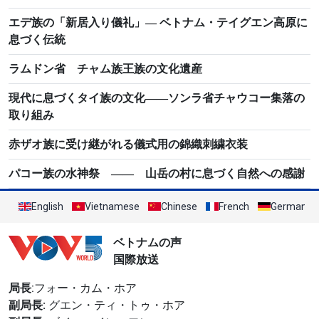
エデ族の「新居入り儀礼」― ベトナム・テイグエン高原に
息づく伝統
ラムドン省 チャム族王族の文化遺産
現代に息づくタイ族の文化――ソンラ省チャウコー集落の
取り組み
赤ザオ族に受け継がれる儀式用の錦織刺繍衣装
パコー族の水神祭 ―― 山岳の村に息づく自然への感謝
English
Vietnamese
Chinese
French
German
ベトナムの声
国際放送
局長
:フォー・カム・ホア
副局長:
グエン・ティ・トゥ・ホア