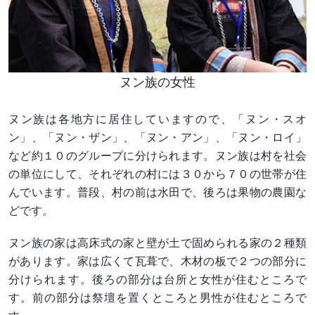
ヌン族の女性
ヌン族は各地方に居住していますので、「ヌン・スオ
ン」、「ヌン・ザン」、「ヌン・アン」、「ヌン・ロイ」
など約１０のグループに分けられます。ヌン族は村を社会
の単位にして、それぞれの村には３０から７０の世帯が住
んでいます。普段、村の前は水田で、後ろは果物の農園な
どで
す。
ヌン族の家は高床式の家と壁が土で固められる家の２種類
があります。家は広くて瓦葺で、木材の板で２つの部分に
分けられます。後ろの部分は台所と女性が住むところで
す。前の部分は祭壇を置くところと男性が住むところで