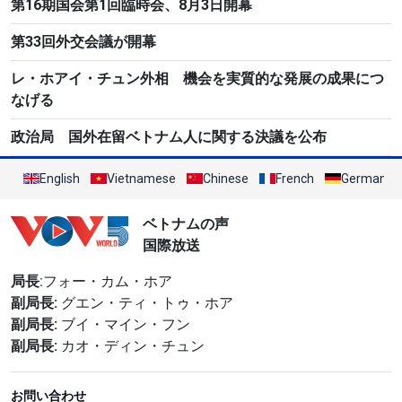
第16期国会第1回臨時会、8月3日開幕
第33回外交会議が開幕
レ・ホアイ・チュン外相 機会を実質的な発展の成果につ
なげる
政治局 国外在留ベトナム人に関する決議を公布
English
Vietnamese
Chinese
French
German
ベトナムの声
国際放送
局長
:フォー・カム・ホア
副局長:
グエン・ティ・トゥ・ホア
副局長:
ブイ・マイン・フン
副局長:
カオ・ディン・チュン
お問い合わせ