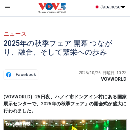
Nhảy đến nội dung
Japanese
Menu trang chủ tiếng nhật
menu phụ tiếng Nhật
ニュース
2025年の秋季フェア 開幕 つなが
り、融合、そして繁栄への歩み
2025/10/26, 日曜日, 10:23
Facebook
VOVWORLD
(VOVWORLD) -25日夜、ハノイ市ドンアイン村にある国家
展示センターで、2025年の秋季フェア」の開会式が盛大に
行われました。