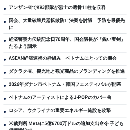
アンザン省でK93部隊が烈士の遺骨11柱を収容
●
国会、大量破壊兵器拡散防止法案を討議 予防を最優先
●
に
経済警察力伝統記念日70周年、国会議長が「鋭い宝剣」
●
たるよう訓示
ASEAN経済連携の枠組み ベトナムにとっての機会
●
ダクラク省、観光地と観光商品のブランディングを推進
●
2026年ダナン市ベトナム・韓国フェスティバルが開幕
●
ベトナムのアーティストによるJ-POPのカバー曲
●
ロシア、ウクライナの重要エネルギー施設を攻撃
●
米裁判所 Metaに5億6700万ドルの追加支出命令 子ども
●