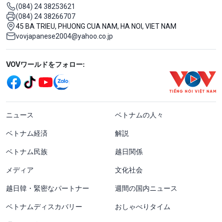
(084) 24 38253621
(084) 24 38266707
45 BA TRIEU, PHUONG CUA NAM, HA NOI, VIET NAM
vovjapanese2004@yahoo.co.jp
Mạng xã hội
VOVワールドをフォロー:
menu footer tiếng Nhật
ニュース
ベトナムの人々
ベトナム経済
解説
ベトナム民族
越日関係
メディア
文化社会
越日韓・緊密なパートナー
週間の国内ニュース
ベトナムディスカバリー
おしゃべりタイム