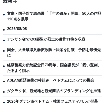
最新
文廟・国子監で絵画展「千年の遺産」開幕、50人の作品
●
120点を展示
2026/08/08
●
アンザン省でK93部隊が烈士の遺骨11柱を収容
●
国会、大量破壊兵器拡散防止法案を討議 予防を最優先
●
に
経済警察力伝統記念日70周年、国会議長が「鋭い宝剣」
●
たるよう訓示
ASEAN経済連携の枠組み ベトナムにとっての機会
●
ダクラク省、観光地と観光商品のブランディングを推進
●
2026年ダナン市ベトナム・韓国フェスティバルが開幕
●