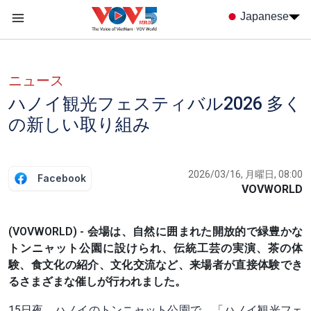
Nhảy đến nội dung
Japanese
Menu trang chủ tiếng nhật
menu phụ tiếng Nhật
ニュース
ハノイ観光フェスティバル2026 多く
の新しい取り組み
2026/03/16, 月曜日, 08:00
Facebook
VOVWORLD
(VOVWORLD) - 会場は、自然に囲まれた開放的で緑豊かな
トンニャット公園に設けられ、伝統工芸の実演、茶の体
験、食文化の紹介、文化交流など、来場者が直接体験でき
るさまざまな催しが行われました。
15日夜、ハノイのトンニャット公園で、「ハノイ観光フェ