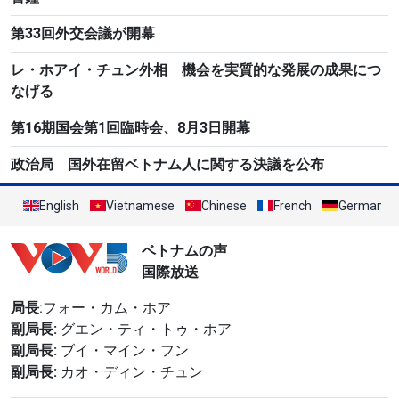
第33回外交会議が開幕
レ・ホアイ・チュン外相 機会を実質的な発展の成果につ
なげる
第16期国会第1回臨時会、8月3日開幕
政治局 国外在留ベトナム人に関する決議を公布
English
Vietnamese
Chinese
French
German
ベトナムの声
国際放送
局長
:フォー・カム・ホア
副局長:
グエン・ティ・トゥ・ホア
副局長:
ブイ・マイン・フン
副局長:
カオ・ディン・チュン