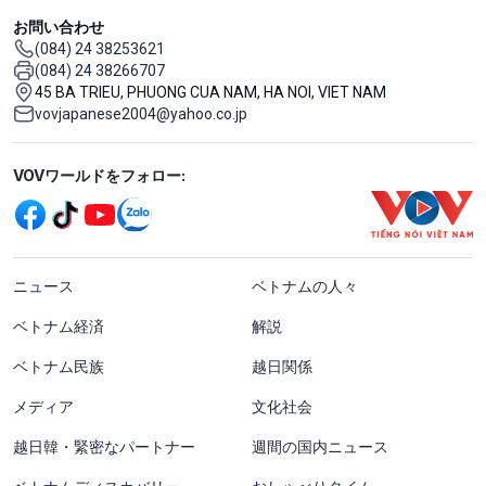
お問い合わせ
(084) 24 38253621
(084) 24 38266707
45 BA TRIEU, PHUONG CUA NAM, HA NOI, VIET NAM
vovjapanese2004@yahoo.co.jp
Mạng xã hội
VOVワールドをフォロー:
menu footer tiếng Nhật
ニュース
ベトナムの人々
ベトナム経済
解説
ベトナム民族
越日関係
メディア
文化社会
越日韓・緊密なパートナー
週間の国内ニュース