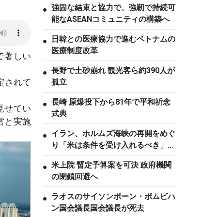
強固な結束と協力で、強靭で持続可
●
能なASEANコミュニティの構築へ
日韓との医療協力で進むベトナムの
●
医療制度改革
で著しい
長野で土砂崩れ 観光客ら約390人が
●
定されて
孤立
長崎 原爆投下から81年で平和祈念
●
見せてい
式典
営と実施
イラン、ホルムズ海峡の再開をめぐ
●
り「米は条件を受け入れるべき」と
主張
米上院 暫定予算案を可決 政府機関
●
の閉鎖回避へ
ラオスのサイソンポーン・ポムビハ
●
ン国会議長国会議長が死去