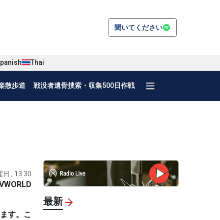
聞いてください
panish
Thai
楽散歩道
戦没者遺骨捜索・収集500日作戦
日 , 13:30
VWORLD
最新
います。こ