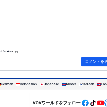
of Service
apply.
コメントを
German
Indonesian
Japanese
Khmer
Korean
Lao
Mạng xã hội
VOVワールドをフォロー: