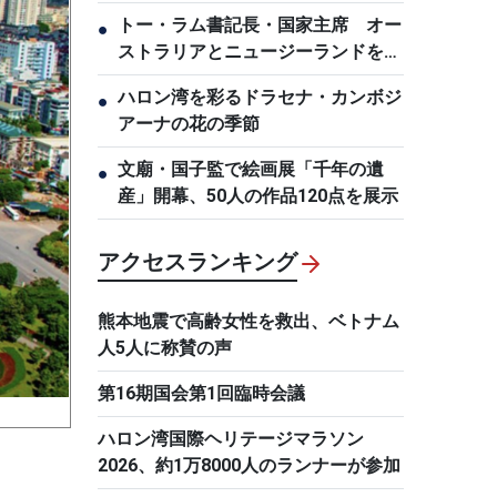
トー・ラム書記長・国家主席 オー
●
ストラリアとニュージーランドを国
賓訪問
ハロン湾を彩るドラセナ・カンボジ
●
アーナの花の季節
文廟・国子監で絵画展「千年の遺
●
産」開幕、50人の作品120点を展示
アクセスランキング
熊本地震で高齢女性を救出、ベトナム
人5人に称賛の声
第16期国会第1回臨時会議
ハロン湾国際ヘリテージマラソン
2026、約1万8000人のランナーが参加