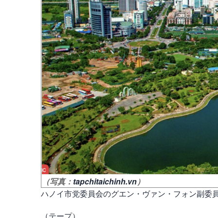
（写真：
tapchitaichinh.vn
）
ハノイ市党委員会のグエン・ヴァン・フォン副委
（テープ）