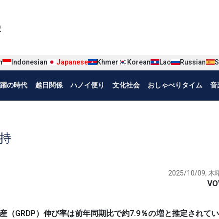
iện tiếng Nhật
n
Indonesian
Japanese
Khmer
Korean
Lao
Russian
S
躍の時代
越日関係
ハノイ便り
文化社会
おしゃべりタイム
音
持
2025/10/09, 木曜
VO
の総生産（GRDP）伸び率は前年同期比で約7.9％の増と推定されて