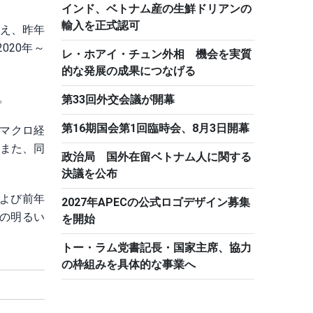
インド、ベトナム産の生鮮ドリアンの
輸入を正式認可
超え、昨年
020年～
レ・ホアイ・チュン外相 機会を実質
的な発展の成果につなげる
。
第33回外交会議が開幕
第16期国会第1回臨時会、8月3日開幕
マクロ経
。また、同
政治局 国外在留ベトナム人に関する
決議を公布
および前年
2027年APECの公式ロゴデザイン募集
くの明るい
を開始
トー・ラム党書記長・国家主席、協力
の枠組みを具体的な事業へ