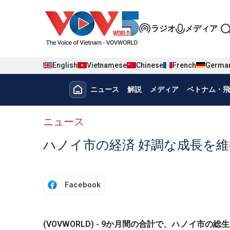
Nhảy đến nội dung
Đa phương t
ラジオ
メディア
English
Vietnamese
Chinese
French
Germa
Menu trang chủ tiếng nhật
ニュース
解説
メディア
ベトナム・飛
menu phụ tiếng Nhật
ニュース
ハノイ市の経済 好調な成長を維
Facebook
(VOVWORLD) - 9か月間の合計で、ハノイ市