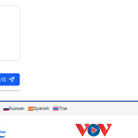
送信
Russian
Spanish
Thai