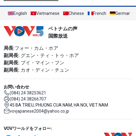
English
Vietnamese
Chinese
French
German
ベトナムの声
国際放送
局長
:フォー・カム・ホア
副局長:
グエン・ティ・トゥ・ホア
副局長:
ブイ・マイン・フン
副局長:
カオ・ディン・チュン
お問い合わせ
(084) 24 38253621
(084) 24 38266707
45 BA TRIEU, PHUONG CUA NAM, HA NOI, VIET NAM
vovjapanese2004@yahoo.co.jp
Mạng xã hội
VOVワールドをフォロー: