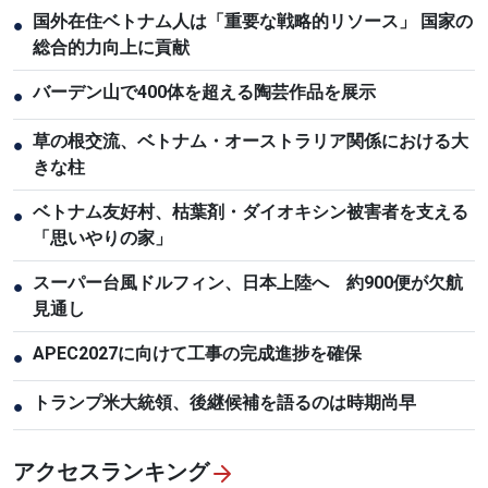
国外在住ベトナム人は「重要な戦略的リソース」 国家の
●
総合的力向上に貢献
バーデン山で400体を超える陶芸作品を展示
●
草の根交流、ベトナム・オーストラリア関係における大
●
きな柱
ベトナム友好村、枯葉剤・ダイオキシン被害者を支える
●
「思いやりの家」
スーパー台風ドルフィン、日本上陸へ 約900便が欠航
●
見通し
APEC2027に向けて工事の完成進捗を確保
●
トランプ米大統領、後継候補を語るのは時期尚早
●
アクセスランキング