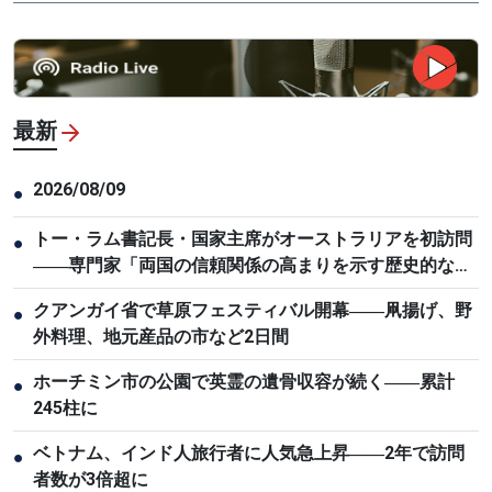
最新
2026/08/09
●
トー・ラム書記長・国家主席がオーストラリアを初訪問
●
――専門家「両国の信頼関係の高まりを示す歴史的な節
目」
クアンガイ省で草原フェスティバル開幕――凧揚げ、野
●
外料理、地元産品の市など2日間
ホーチミン市の公園で英霊の遺骨収容が続く――累計
●
245柱に
ベトナム、インド人旅行者に人気急上昇――2年で訪問
●
者数が3倍超に