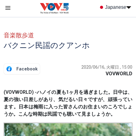
Nhảy đến nội dung
Japanese
Menu trang chủ tiếng nhật
menu phụ tiếng Nhật
音楽散歩道
バクニン民謡のクアンホ
2020/06/16, 火曜日 , 15:00
Facebook
VOVWORLD
(VOVWORLD) -ハノイの夏も1ヶ月を過ぎました。日中は、
夏の強い日差しがあり、気だるい日々ですが、頑張ってい
ます。日本は梅雨に入った皆さんのお住まいのころでしょ
うか。こんな時期は民謡でも聴いて見ましょうか。