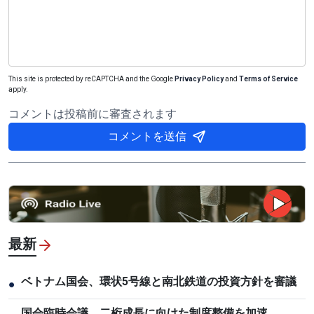
This site is protected by reCAPTCHA and the Google
Privacy Policy
and
Terms of Service
apply.
コメントは投稿前に審査されます
コメントを送信
最新
ベトナム国会、環状5号線と南北鉄道の投資方針を審議
●
国会臨時会議、二桁成長に向けた制度整備を加速