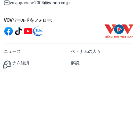
vovjapanese2004@yahoo.co.jp
Mạng xã hội
VOVワールドをフォロー:
menu footer tiếng Nhật
ニュース
ベトナムの人々
ベトナム経済
解説
ベトナム民族
越日関係
メディア
文化社会
越日韓・緊密なパートナー
週間の国内ニュース
ベトナムディスカバリー
おしゃべりタイム
週間の国際ニュース
ハノイ便り
音楽散歩道