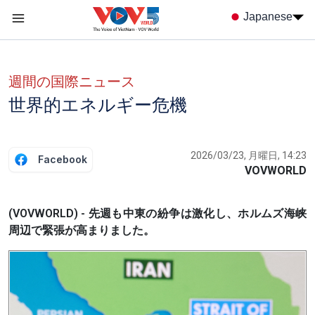
Nhảy đến nội dung
Japanese
Menu trang chủ tiếng nhật
menu phụ tiếng Nhật
週間の国際ニュース
世界的エネルギー危機
2026/03/23, 月曜日, 14:23
Facebook
VOVWORLD
(VOVWORLD) - 先週も中東の紛争は激化し、ホルムズ海峡
周辺で緊張が高まりました。