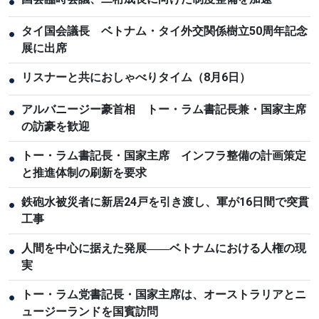
●
タイ国会議長 ベトナム・タイ外交関係樹立50周年記念
●
展に出席
リスナーと共におしゃべりタイム（8月6日）
●
アルバニージー豪首相 トー・ラム書記長兼・国家主席
●
の訪豪を歓迎
トー・ラム書記長・国家主席 インフラ整備の計画策定
●
と推進体制の刷新を要求
鉄砲水被災者に新居24戸を引き渡し、軍が16日間で突貫
●
工事
人間を中心に据えた発展――ベトナムにおける人権の現
●
実
トー・ラム党書記長・国家主席は、オーストラリアとニ
●
ュージーランドを国賓訪問