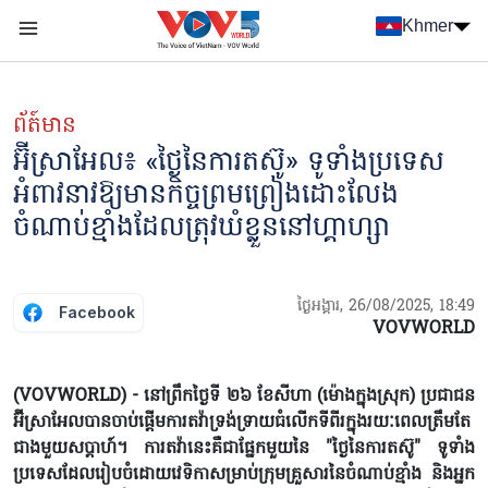
Nhảy đến nội dung
Khmer
Menu trang chủ tiếng Khmer
menu phụ tiếng Khmer
ព័ត៍មាន
អ៊ីស្រាអែល៖ «ថ្ងៃនៃការតស៊ូ» ទូទាំងប្រទេស
អំពាវនាវឱ្យមានកិច្ចព្រមព្រៀងដោះលែង
ចំណាប់ខ្មាំងដែលត្រុវឃំខ្លួននៅហ្គាហ្សា
ថ្ងៃអង្គារ, 26/08/2025, 18:49
Facebook
VOVWORLD
(VOVWORLD) - នៅព្រឹកថ្ងៃទី ២៦ ខែសីហា (ម៉ោងក្នុងស្រុក) ប្រជាជន
អ៊ីស្រាអែលបានចាប់ផ្តើមការតវ៉ាទ្រង់ទ្រាយធំលើកទីពីរក្នុងរយៈពេលត្រឹមតែ
ជាងមួយសប្តាហ៍។ ការតវ៉ានេះគឺជាផ្នែកមួយនៃ "ថ្ងៃនៃការតស៊ូ" ទូទាំង
ប្រទេសដែលរៀបចំដោយវេទិកាសម្រាប់ក្រុមគ្រួសារនៃចំណាប់ខ្មាំង និងអ្នក