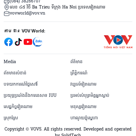
(084) 38266707
លេខ ៤៥ វិថី Ba Trieu ទីក្រុង Ha Noi ប្រទេសវៀតណាម
vovworld@vov.vn
Mạng xã hội
តាមដាន VOV World:
menu footer tiếng Khmer
Media
ព័ត៍មាន
ព័តមានសំខាន់
ព្រឹត្តិការណ៍
បទយកការណ៍ថ្ងៃសៅរ៍
វប្បធម៍វៀតណាម
ប្រយុទ្ធប្រឆាំងនឹងការនេសាទ IUU
ប្រអប់សំបុត្រមិត្តអ្នកស្តាប់
សេដ្ឋកិច្ចវៀតណាម
មនុស្សវៀតណាម
ស្រុកស្រែ
ហាណូយខ្ញុំស្នេហា
Copyright © VOV5. All rights reserved. Developed and operated
by SolidTech