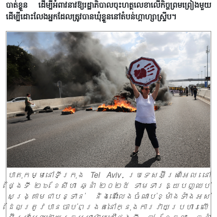
បាត់ខ្លួន ដើម្បីអំពាវនាវឱ្យរដ្ឋាភិបាលចុះហត្ថលេខាលើកិច្ចព្រមព្រៀងមួយ
ដើម្បីដោះលែងអ្នកដែលត្រូវបានឃុំខ្លួននៅតំបន់ហ្គាហ្សាស្ទ្រីប។
បាតុកម្មនៅទីក្រុង Tel Aviv ប្រទេសអ៊ីស្រាអែល នៅ
ថ្ងៃទី ២៦ ខែសីហា ឆ្នាំ ២០២៥ ទាមទារឱ្យបញ្ឈប់
សង្រ្គាមជាបន្ទាន់ និងដោះលែងចំណាប់ខ្មាំងទាំងអស់
ដែលត្រូវបានចាប់ពង្រត់នៅក្នុងការវាយប្រហារលើ