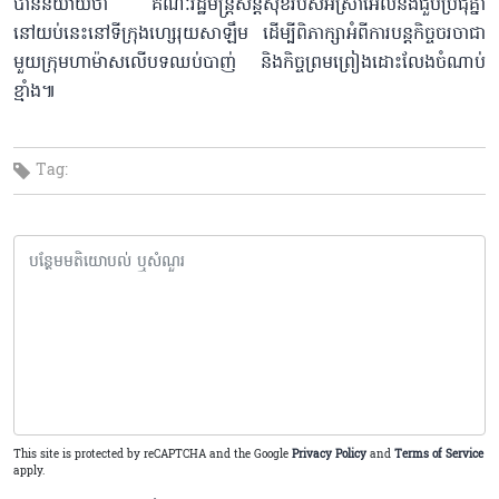
បាននិយាយថា គណៈរដ្ឋមន្ត្រីសន្តិសុខរបស់អ៊ីស្រាអែលនឹងជួបប្រជុំគ្នា
នៅយប់នេះនៅទីក្រុងហ្សេរុយសាឡឹម ដើម្បីពិភាក្សាអំពីការបន្តកិច្ចចរចាជា
មួយក្រុមហាម៉ាសលើបទឈប់បាញ់ និងកិច្ចព្រមព្រៀងដោះលែងចំណាប់
ខ្មាំង៕
Tag:
This site is protected by reCAPTCHA and the Google
Privacy Policy
and
Terms of Service
apply.