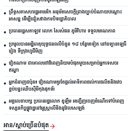
ការបើកច្រកសមុទ្រហ័រមូសឡើងវិញ
ព្រឹទ្ធសភាសហរដ្ឋអាមេរិក អនុម័តសេចក្តីព្រាងច្បាប់ចំណាយបណ្តោះ
●
អាសន្ន ដើម្បីជៀសវាងការបិទរដ្ឋាភិបាល
ប្រធានរដ្ឋសភាឡាវ លោក សៃសំផន ភូមិវិហារ ទទួលមរណភាព
●
ប្រមូលបានអដ្ឋិធាតុយុទ្ធជនពលីចំនួន ១៨ បន្ថែមទៀត នៅឧទ្យានឡេធី
●
រៀង ទីក្រុងហូជីមិញ
វៀតណាម ជាគោលដៅដ៏ពេញនិយមបំផុតមួយសម្រាប់អ្នកទេសចរ
●
ឥណ្ឌា
អ្នកជំនាញជប៉ុន៖ វៀតណាមគួរតែផ្តល់អាទិភាពដល់ការផលិតនិងវេច
●
ខ្ចប់បន្ទះឈីបស៊ីមីកុងដុកទ័រ
អគ្គលេខាបក្ស ប្រធានរដ្ឋលោក តូឡឹម អញ្ជើញចេញដំណើរទៅបំពេញ
●
ទស្សនកិច្ចផ្លូវរដ្ឋនៅអូស្ត្រាលីនិងនូវែលសេឡង់
អាន/ស្តាប់ច្រើនបំផុត