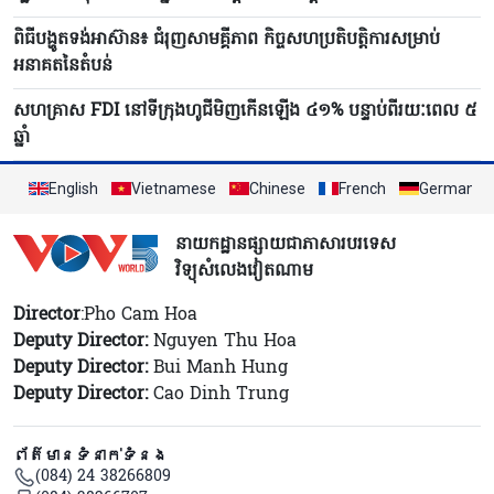
ពិធីបង្ហូតទង់អាស៊ាន៖ ជំរុញសាមគ្គីភាព កិច្ចសហប្រតិបត្តិការសម្រាប់
អនាគតនៃតំបន់
សហគ្រាស FDI នៅទីក្រុងហូជីមិញកើនឡើង ៤១% បន្ទាប់ពីរយៈពេល ៥
ឆ្នាំ
English
Vietnamese
Chinese
French
German
នាយកដ្ឋានផ្សាយជាភាសារបរទេស
វិទ្យុសំលេងវៀតណាម
Director
:Pho Cam Hoa
Deputy Director:
Nguyen Thu Hoa
Deputy Director:
Bui Manh Hung
Deputy Director:
Cao Dinh Trung
ព័ត៌មានទំនាក់ទំនង
(084) 24 38266809