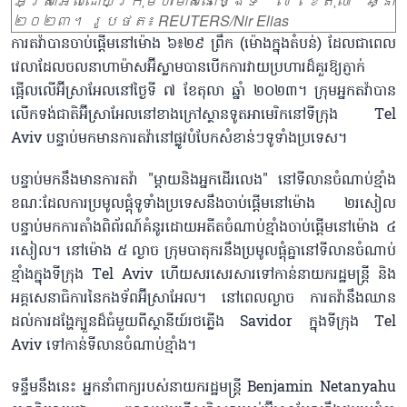
អ៊ីស្រាអែលដោយក្រុមហាម៉ាសនៅថ្ងៃទី ៧ ខែតុលា ឆ្នាំ
២០២៣។ រូបថត៖ REUTERS/Nir Elias
ការតវ៉ាបានចាប់ផ្តើមនៅម៉ោង ៦៖២៩ ព្រឹក (ម៉ោងក្នុងតំបន់) ដែលជាពេល
វេលាដែលចលនាហាម៉ាសអ៊ីស្លាមបានបើកការវាយប្រហារដ៏គួរឱ្យភ្ញាក់
ផ្អើលលើអ៊ីស្រាអែលនៅថ្ងៃទី ៧ ខែតុលា ឆ្នាំ ២០២៣។ ក្រុមអ្នកតវ៉ាបាន
លើកទង់ជាតិអ៊ីស្រាអែលនៅខាងក្រៅស្ថានទូតអាមេរិកនៅទីក្រុង Tel
Aviv បន្ទាប់មកមានការតវ៉ានៅផ្លូវបំបែកសំខាន់ៗទូទាំងប្រទេស។
បន្ទាប់មកនឹងមានការតវ៉ា "ម្តាយនិងអ្នកដើរលេង" នៅទីលានចំណាប់ខ្មាំង
ខណៈដែលការប្រមូលផ្តុំទូទាំងប្រទេសនឹងចាប់ផ្តើមនៅម៉ោង ២រសៀល
បន្ទាប់មកការតាំងពិព័រណ៍គំនូរដោយអតីតចំណាប់ខ្មាំងចាប់ផ្តើមនៅម៉ោង ៤
រសៀល។ នៅម៉ោង ៥ ល្ងាច ក្រុមបាតុករនឹងប្រមូលផ្តុំគ្នានៅទីលានចំណាប់
ខ្មាំងក្នុងទីក្រុង Tel Aviv ហើយសរសេរសារទៅកាន់នាយករដ្ឋមន្ត្រី និង
អគ្គសេនាធិការនៃកងទ័ពអ៊ីស្រាអែល។ នៅពេលល្ងាច ការតវ៉ានឹងឈាន
ដល់ការដង្ហែក្បួនដ៏ធំមួយពីស្ថានីយ៍រថភ្លើង Savidor ក្នុងទីក្រុង Tel
Aviv ទៅកាន់ទីលានចំណាប់ខ្មាំង។
ទន្ទឹមនឹងនេះ អ្នកនាំពាក្យរបស់នាយករដ្ឋមន្ត្រី Benjamin Netanyahu