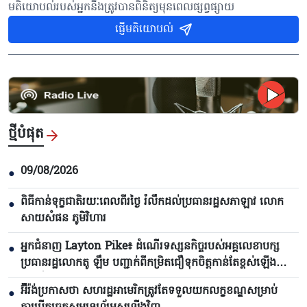
មតិយោបល់របស់អ្នកនឹងត្រូវបានពិនិត្យមុនពេលផ្សព្វផ្សាយ
ផ្ញើមតិយោបល់
ថ្មីបំផុត
09/08/2026
●
ពិធីកាន់ទុក្ខជាតិរយៈពេលពីរថ្ងៃ រំលឹកដល់ប្រធានរដ្ឋសភាឡាវ លោក
●
សាយសំផន ភូមិវិហារ
អ្នកជំនាញ Layton Pike៖ ដំណើរទស្សនកិច្ចរបស់អគ្គលេខាបក្ស
●
ប្រធានរដ្ឋលោកតូ ឡឹម បញ្ជាក់ពីកម្រិតជឿទុកចិត្តកាន់តែខ្ពស់ឡើង
រវាងវៀតណាមនិងអូស្ត្រាលី
អ៊ីរ៉ង់ប្រកាសថា សហរដ្ឋអាមេរិកត្រូវតែទទួលយកលក្ខខណ្ឌសម្រាប់
●