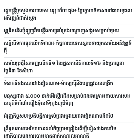
រដ្ឋមន្ត្រីក្រសួងការបរទេស ឡេ ហ័យ ជុង៖ ប្រែក្លាយឱកាសទៅជាលទ្ធផល
អភិវឌ្ឍន៍ជាក់ស្តែង
អូទ្រីសនិងប៉ូឡូញរឹតបន្តឹងការគ្រប់គ្រងបណ្តាញសង្គមសម្រាប់កុមារ
សន្និសីទការទូតលើកទី៣៣៖ កិច្ចការបរទេសស្ថាបនាយុគសម័យអភិវឌ្ឍន៍
ថ្មី
សម័យប្រជុំវិសាមញ្ញលើកទី១ នៃរដ្ឋសភានីតិកាលទី១៦ នឹងប្រារព្ធនា
ថ្ងៃទី៣ ខែសីហា
ទំនាក់ទំនងសភារវាងវៀតណាម-ម៉ាឡេស៊ីនឹងបន្តត្រូវបានពង្រីក
មនុស្សជាង ៥.០០០ នាក់ដើរថ្មើរជើងសម្រាប់ជនរងគ្រោះដោយសារសារ
ធាតុគីមីព័ណ៌លឿងទុំនៅទីក្រុងហូជីមិញ
ជំរុញកិច្ចសហប្រតិបត្តិការគ្រប់ជ្រុងជ្រោយរវាងវៀតណាមនិងថៃ
ព្រឹទ្ធសភាអាមេរិកឈានដល់កិច្ចព្រមព្រៀងដើម្បីជៀសវាងការបិទ
រដ្ឋាភិបាលមុនការបោះឆ្នោតពាក់កណ្តាលអាណត្តិ