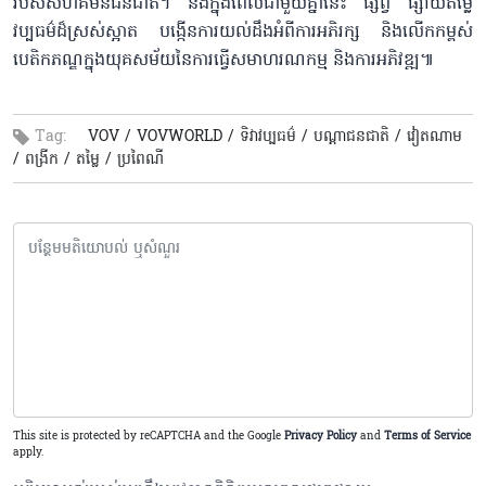
របស់សហគមន៍ជនជាតិ។ និងក្នុងពេលជាមួយគ្នានេះ ផ្សព្វ ផ្សាយតម្លៃ
វប្បធម៌ដ៏ស្រស់ស្អាត បង្កើនការយល់ដឹងអំពីការអភិរក្ស និងលើកកម្ពស់
បេតិកភណ្ឌក្នុងយុគសម័យនៃការធ្វើសមាហរណកម្ម និងការអភិវឌ្ឍ៕
Tag:
VOV /
VOVWORLD /
ទិវាវប្បធម៌ /
បណ្តាជនជាតិ /
វៀតណាម
/
ពង្រីក /
តម្លៃ /
ប្រពៃណី
This site is protected by reCAPTCHA and the Google
Privacy Policy
and
Terms of Service
apply.