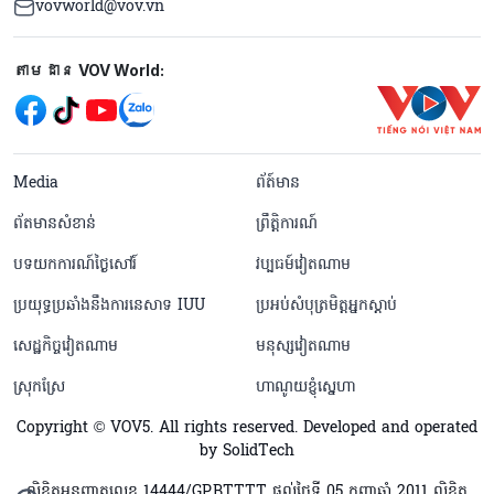
vovworld@vov.vn
Mạng xã hội
តាមដាន VOV World:
menu footer tiếng Khmer
Media
ព័ត៍មាន
ព័តមានសំខាន់
ព្រឹត្តិការណ៍
បទយកការណ៍ថ្ងៃសៅរ៍
វប្បធម៍វៀតណាម
ប្រយុទ្ធប្រឆាំងនឹងការនេសាទ IUU
ប្រអប់សំបុត្រមិត្តអ្នកស្តាប់
សេដ្ឋកិច្ចវៀតណាម
មនុស្សវៀតណាម
ស្រុកស្រែ
ហាណូយខ្ញុំស្នេហា
Copyright © VOV5. All rights reserved. Developed and operated
by SolidTech
លិខិតអនុញ្ញាតលេខ 14444/GP.BTTTT ផ្តល់ថ្ងៃទី 05 កញ្ញាឆ្នាំ 2011 លិខិត