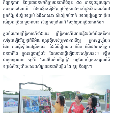
កិត្យានុភាព និងប្រជាជនមកពីក្រុមជនជាតិចំនួន ៥៤ បានចូលរួមបណ្តា
សកម្មភាពណែនាំ និងបង្កើតឡើងវិញនូវទិដ្ឋភាពវប្បធម៌ក្នុងជីវភាពរស់នៅ
ប្រចាំថ្ងៃ ទំនៀមទម្លាប់ ពិធីសាសនា សំលៀកបំពាក់ បទចម្រៀងប្រជាប្រិយ
របាំប្រជាប្រិយ ម្ហូបអាហារ សិប្បកម្មប្រពៃណី ល្បែងប្រជាប្រិយជាដើម។
ក្នុងចំណោមព្រឹត្តិការណ៍ទាំងនេះ ព្រឹត្តិការណ៍ដែលទន្ទឹងរង់ចាំបំផុតគឺការ
សម្តែងឡើងវិញនូវពិធីអំណរស្រូវថ្មីរបស់ក្រុមជនជាតិជូរូ ក្នុងខេត្តឡាំដុង
ដែលបានធ្វើឡើងនៅព្រឹកនេះ និងពិធីរៀបអាពាហ៍ពិពាហ៍ពីរដងរបស់ក្រុម
ជនជាតិថៃ ក្នុងខេត្តថាញ់ហ័រ ដែលបានធ្វើឡើងនៅរសៀលនេះ។ ទន្ទឹម
ជាមួយគ្នានោះ កម្មវិធី "ពណ៌នៃតំបន់ព្រៃភ្នំ" បន្តណែនាំអ្នកទស្សនាអំពី
ទម្រង់សិល្បៈពិសេសរបស់ក្រុមជនជាតិមឿង ថៃ ខូមូ និងឡាវ។