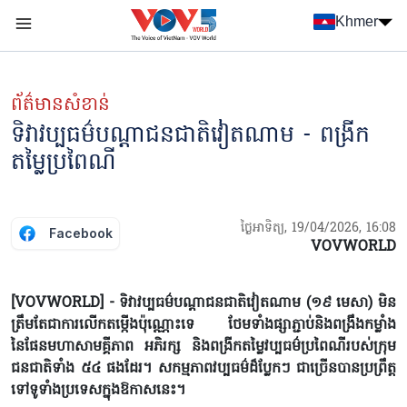
Nhảy đến nội dung
Khmer
Menu trang chủ tiếng Khmer
menu phụ tiếng Khmer
ព័ត៌មានសំខាន់
ទិវាវប្បធម៌បណ្តាជនជាតិវៀតណាម - ពង្រីក
តម្លៃប្រពៃណី
ថ្ងៃអាទិត្យ, 19/04/2026, 16:08
Facebook
VOVWORLD
[VOVWORLD] - ទិវាវប្បធម៌បណ្តាជនជាតិវៀតណាម (១៩ មេសា) មិន
ត្រឹមតែជាការលើកតម្កើងប៉ុណ្ណោះទេ ថែមទាំងផ្សាភ្ជាប់និងពង្រឹងកម្លាំង
នៃផែនមហាសាមគ្គីភាព អភិរក្ស និងពង្រីកតម្លៃវប្បធម៌ប្រពៃណីរបស់ក្រុម
ជនជាតិទាំង ៥៤ ផងដែរ។ សកម្មភាពវប្បធម៌ដ៏ប្លែកៗ ជាច្រើនបានប្រព្រឹត្ត
ទៅទូទាំងប្រទេសក្នុងឱកាសនេះ។