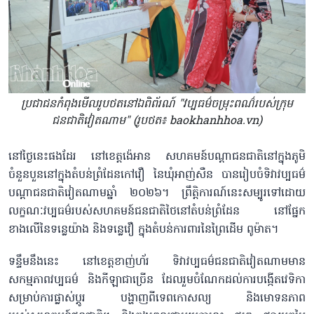
ប្រជាជនកំពុងមើលរូបថតនៅឯពិព័រណ៍ "វប្បធម៌ចម្រុះពណ៌របស់ក្រុម
ជនជាតិវៀតណាម" (រូបថត៖ baokhanhhoa.vn)
នៅថ្ងៃនេះផងដែរ នៅខេត្តង៉េអាន សហគមន៍បណ្តាជនជាតិនៅក្នុងភូមិ
ចំនួនបួននៅក្នុងតំបន់ព្រំដែនកៅវឿ នៃឃុំអាញ់សឺន បានរៀបចំទិវាវប្បធម៌
បណ្តាជនជាតិវៀតណាមឆ្នាំ ២០២៦។ ព្រឹត្តិការណ៍នេះសម្បូរទៅដោយ
លក្ខណៈវប្បធម៌របស់សហគមន៍ជនជាតិថៃនៅតំបន់ព្រំដែន នៅផ្នែក
ខាងលើនៃទន្លេយ៉ាង និងទន្លេវឿ ក្នុងតំបន់ការពារនៃព្រៃដើម ពូម៉ាត។
ទន្ទឹមនឹងនេះ នៅខេត្តខាញ់ហ័រ ទិវាវប្បធម៌ជនជាតិវៀតណាមមាន
សកម្មភាពវប្បធម៌ និងកីឡាជាច្រើន ដែលរួមចំណែកដល់ការបង្កើតវេទិកា
សម្រាប់ការផ្លាស់ប្តូរ បង្ហាញពីទេពកោសល្យ និងមោទនភាព