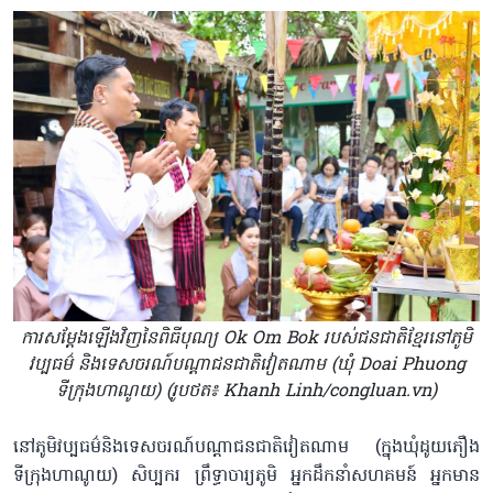
ការសម្តែងឡើងវិញនៃពិធីបុណ្យ Ok Om Bok របស់ជនជាតិខ្មែរនៅភូមិ
វប្បធម៌ និងទេសចរណ៍បណ្តាជនជាតិវៀតណាម (ឃុំ Doai Phuong
ទីក្រុងហាណូយ) (រូបថត៖ Khanh Linh/congluan.vn)
នៅភូមិវប្បធម៌និងទេសចរណ៍បណ្តាជនជាតិវៀតណាម (ក្នុងឃុំដូយភឿង
ទីក្រុងហាណូយ) សិប្បករ ព្រឹទ្ធាចារ្យភូមិ អ្នកដឹកនាំសហគមន៍ អ្នកមាន