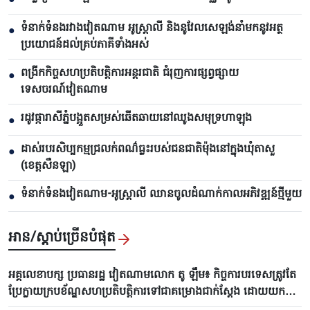
ទំនាក់ទំនងរវាងវៀតណាម អូស្ត្រាលី និងនូវែលសេឡង់នាំមកនូវអត្ថ
●
ប្រយោជន៍ដល់គ្រប់ភាគីទាំងអស់
ពង្រីកកិច្ចសហប្រតិបត្តិការអន្តរជាតិ ជំរុញការផ្សព្វផ្សាយ
●
ទេសចរណ៍វៀតណាម
រដូវផ្ការាសីភ្នំបង្អួតសម្រស់ឆើតឆាយនៅឈូងសមុទ្រហាឡុង
●
ដាស់របរសិប្បកម្មជ្រលក់ពណ៌ធ្លះរបស់ជនជាតិម៉ុងនៅក្នុងឃុំតាសួ
●
(ខេត្តសឺនឡា)
ទំនាក់ទំនងវៀតណាម-អូស្ត្រាលី ឈាន​ចូលដំណាក់កាលអភិវឌ្ឍន៍ថ្មីមួយ
●
អាន/ស្តាប់ច្រើនបំផុត
អគ្គលេខាបក្ស ប្រធានរដ្ឋ វៀតណាមលោក តូ ឡឹម៖ កិច្ចការបរទេសត្រូវតែ
ប្រែក្លាយក្របខ័ណ្ឌសហប្រតិបត្តិការទៅជាគម្រោងជាក់ស្តែង ដោយយក
ប្រសិទ្ធភាពពិតប្រាកដធ្វើជារង្វាស់