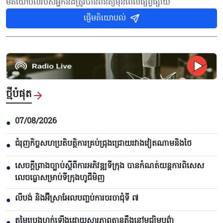
មតិយោបល់របស់អ្នកនឹងត្រូវបានពិនិត្យមុនពេលផ្សព្វផ្សាយ
ផ្ញើមតិយោបល់
ថ្មីបំផុត
07/08/2026
●
ជំរុញកិច្ចសហប្រតិបត្តិការគ្រប់ជ្រុងជ្រោយរវាងវៀតណាមនិងថៃ
●
សេចក្តីព្រាងច្បាប់ស្តីពីការអភិវឌ្ឍទីក្រុង បាន​កំណត់យន្តការពិសេស
●
លេចធ្លោសម្រាប់ទីក្រុងហូជីមិញ
លីបង់ និងអ៊ីស្រាអែលបញ្ចប់ការចរចាជុំទី ៧​
●
តម្លៃប្រេងហក់ឡើងដោយសារភាពតានតឹងនៅមជ្ឈិមបូព៌ា
●