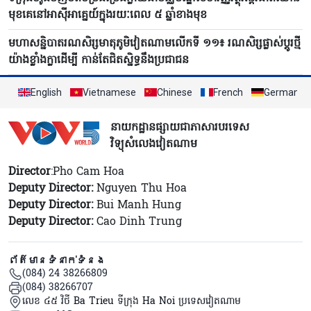
មុខគេនៅអាស៊ីអាគ្នេយ៍ក្នុងរយៈពេល ៥ ឆ្នាំខាងមុខ
មហាសន្និបាតរណសិរ្សមាតុភូមិវៀតណាមលើកទី ១១៖ រណសិរ្សផ្លាស់ប្ដូរថ្មី
យ៉ាងខ្លាំងក្លាដើម្បី កាន់តែជិតស្និទ្ធនឹងប្រជាជន
English
Vietnamese
Chinese
French
German
នាយកដ្ឋានផ្សាយជាភាសារបរទេស
វិទ្យុសំលេងវៀតណាម
Director
:Pho Cam Hoa
Deputy Director:
Nguyen Thu Hoa
Deputy Director:
Bui Manh Hung
Deputy Director:
Cao Dinh Trung
ព័ត៌មានទំនាក់ទំនង
(084) 24 38266809
(084) 38266707
លេខ ៤៥ វិថី Ba Trieu ទីក្រុង Ha Noi ប្រទេសវៀតណាម