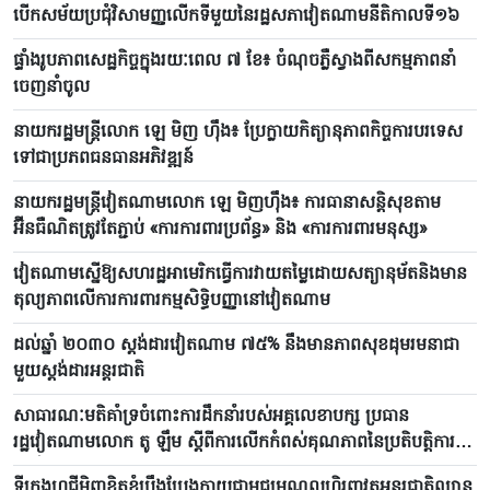
បើកសម័យប្រជុំវិសាមញ្ញលើកទីមួយនៃរដ្ឋសភាវៀតណាមនីតិកាលទី១៦
ផ្ទាំងរូបភាពសេដ្ឋកិច្ចក្នុងរយៈពេល ៧ ខែ៖ ចំណុចភ្លឺស្វាងពីសកម្មភាពនាំ
ចេញនាំចូល
នាយករដ្ឋមន្ត្រីលោក ឡេ មិញ ហ៊ឹង៖ ប្រែក្លាយកិត្យានុភាពកិច្ចការបរទេស
ទៅជាប្រភពធនធានអភិវឌ្ឍន៍
នាយករដ្ឋមន្ត្រីវៀតណាមលោក ឡេ មិញហ៊ឹង៖ ការធានាសន្តិសុខតាម
អ៊ីនធឺណិតត្រូវតែភ្ជាប់ «ការការពារប្រព័ន្ធ» និង «ការការពារមនុស្ស»
វៀតណាមស្នើឱ្យសហរដ្ឋអាមេរិកធ្វើការវាយតម្លៃដោយសត្យានុម័តនិងមាន
តុល្យភាពលើការការពារកម្មសិទ្ធិបញ្ញានៅវៀតណាម
ដល់ឆ្នាំ ២០៣០ ស្តង់ដារវៀតណាម ៧៥% នឹងមានភាពសុខដុមរមនាជា
មួយស្តង់ដារអន្តរជាតិ
សាធារណៈមតិគាំទ្រចំពោះការដឹកនាំរបស់អគ្គលេខាបក្ស ប្រធាន
រដ្ឋវៀតណាមលោក តូ ឡឹម ស្តីពីការលើកកំពស់គុណភាពនៃប្រតិបត្តិការ
ប្រព័ន្ធនយោបាយ
ទីក្រុងហូជីមិញខិតខំប្រឹងប្រែងក្លាយជាមជ្ឈមណ្ឌលហិរញ្ញវត្ថុអន្តរជាតិឈាន