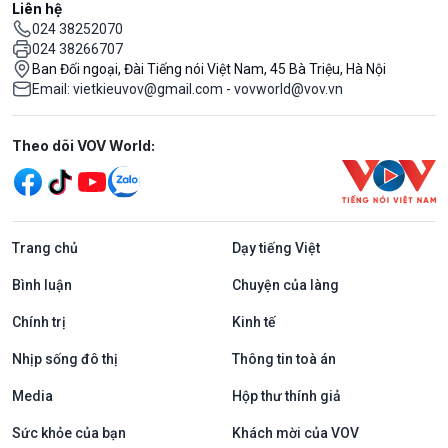
Liên hệ
024 38252070
024 38266707
Ban Đối ngoại, Đài Tiếng nói Việt Nam, 45 Bà Triệu, Hà Nội
Email: vietkieuvov@gmail.com - vovworld@vov.vn
Mạng xã hội
Theo dõi VOV World:
Trang chủ
Dạy tiếng Việt
Bình luận
Chuyện của làng
Chính trị
Kinh tế
Nhịp sống đô thị
Thông tin toà án
Media
Hộp thư thính giả
Sức khỏe của bạn
Khách mời của VOV