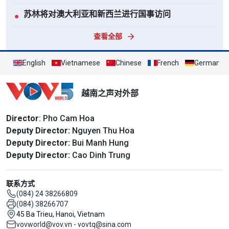
苏林将对澳大利亚和新西兰进行国事访问
●
查看全部
English
Vietnamese
Chinese
French
German
越南之声对外部
Director
: Pho Cam Hoa
Deputy Director:
Nguyen Thu Hoa
Deputy Director:
Bui Manh Hung
Deputy Director:
Cao Dinh Trung
联系方式
(084) 24 38266809
(084) 38266707
45 Ba Trieu, Hanoi, Vietnam
vovworld@vov.vn - vovtq@sina.com