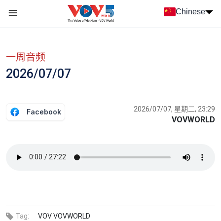
Nhảy đến nội dung
Chinese
Menu trang chủ tiếng Trung
menu phụ tiếng Trung
一周音频
2026/07/07
2026/07/07, 星期二, 23:29
Facebook
VOVWORLD
Tag:
VOV
VOVWORLD