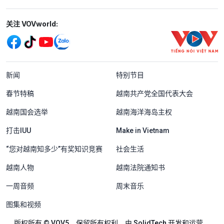
Mạng xã hội
关注 VOVworld:
Menu footer tiếng Trung Quốc
新闻
特别节目
春节特稿
越南共产党全国代表大会
越南国会选举
越南海洋海岛主权
打击IUU
Make in Vietnam
“您对越南知多少”有奖知识竞赛
社会生活
越南人物
越南法院通知书
一周音频
周末音乐
图集和视频
版权所有 © VOV5。保留所有权利。由 SolidTech 开发和运营。