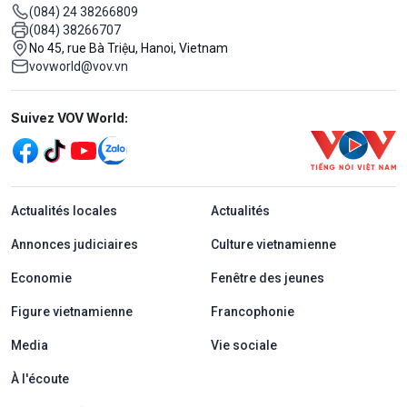
(084) 24 38266809
(084) 38266707
No 45, rue Bà Triệu, Hanoi, Vietnam
vovworld@vov.vn
Mạng xã hội
Suivez VOV World:
menu footer tiếng Pháp
Actualités locales
Actualités
Annonces judiciaires
Culture vietnamienne
Economie
Fenêtre des jeunes
Figure vietnamienne
Francophonie
Media
Vie sociale
À l'écoute