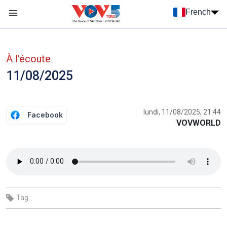
Nhảy đến nội dung
French
Menu trang chủ tiếng Pháp
menu phụ tiếng Pháp
À l'écoute
11/08/2025
lundi, 11/08/2025, 21:44
Facebook
VOVWORLD
Tag: