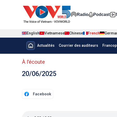
Nhảy đến nội dung
Đa phương t
Radio
Podcast
English
Vietnamese
Chinese
French
Germa
Menu trang chủ tiếng Pháp
Actualités
Courrier des auditeurs
Francop
menu phụ tiếng Pháp
À l'écoute
20/06/2025
Facebook