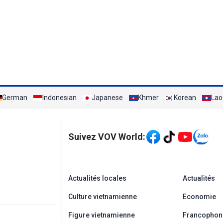
German
Indonesian
Japanese
Khmer
Korean
Lao
Mạng xã hội
Suivez VOV World:
menu footer tiếng Ph
Actualités locales
Actualités
Culture vietnamienne
Economie
Figure vietnamienne
Francophon