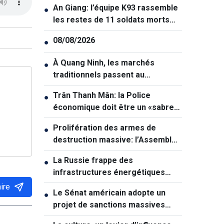
An Giang: l’équipe K93 rassemble
●
les restes de 11 soldats morts
pour la Patrie
08/08/2026
●
À Quang Ninh, les marchés
●
traditionnels passent au
numérique
Trân Thanh Mân: la Police
●
économique doit être un «sabre
tranchant» dans la lutte contre la
Prolifération des armes de
●
criminalité
destruction massive: l’Assemblée
nationale veut renforcer la
La Russie frappe des
●
prévention
infrastructures énergétiques
vitales de l'Ukraine
ire
Le Sénat américain adopte un
●
projet de sanctions massives
contre la Russie