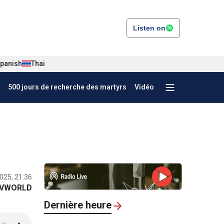
Listen on
panish
Thai
500 jours de recherche des martyrs
Vidéo
025, 21:36
VWORLD
Dernière heure