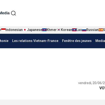
iện tiếng Pháp
Media
n
Indonesian
Japanese
Khmer
Korean
Lao
Russian
S
honie
Les relations Vietnam-France
Fenêtre des jeunes
Media
vendredi, 20/06/2
VO