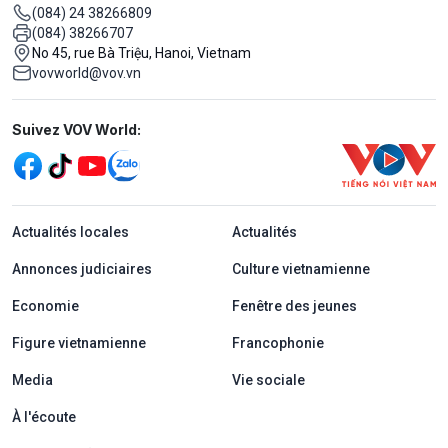
(084) 24 38266809
(084) 38266707
No 45, rue Bà Triệu, Hanoi, Vietnam
vovworld@vov.vn
Mạng xã hội
Suivez VOV World:
menu footer tiếng Pháp
Actualités locales
Actualités
Annonces judiciaires
Culture vietnamienne
Economie
Fenêtre des jeunes
Figure vietnamienne
Francophonie
Media
Vie sociale
À l'écoute