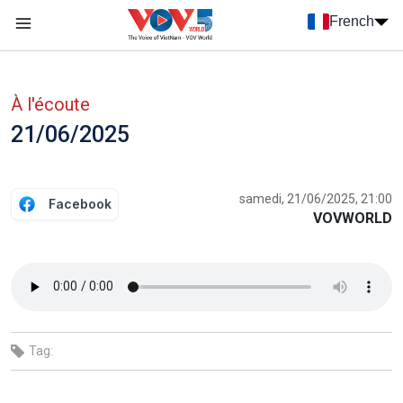
Nhảy đến nội dung
French
Menu trang chủ tiếng Pháp
menu phụ tiếng Pháp
À l'écoute
21/06/2025
samedi, 21/06/2025, 21:00
Facebook
VOVWORLD
Tag: